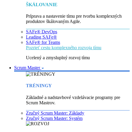
ŠKÁLOVANIE
Príprava a nastavenie tímu pre tvorbu komplexných
produktov škálovaným Agile.
SAFe® DevOps
Leading SAFe®
SAFe® for Teams
Pozrieť cestu komplexného rozvoja tímu
Ucelený a zmysluplný rozvoj tímu
Scrum Master
TRÉNINGY
Základné a nadstavbové vzdelávacie programy pre
Scrum Mastrov.
Zručný Scrum Master: Základy
Zručný Scrum Master: Systém