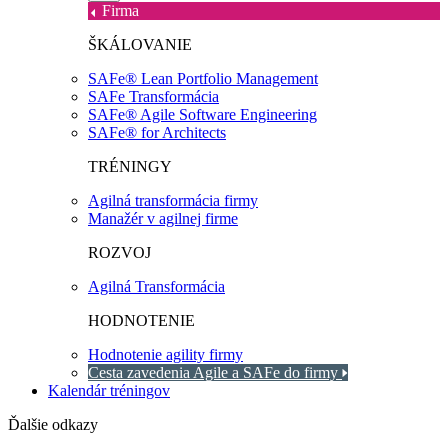
Firma
ŠKÁLOVANIE
SAFe® Lean Portfolio Management
SAFe Transformácia
SAFe® Agile Software Engineering
SAFe® for Architects
TRÉNINGY
Agilná transformácia firmy
Manažér v agilnej firme
ROZVOJ
Agilná Transformácia
HODNOTENIE
Hodnotenie agility firmy
Cesta zavedenia Agile a SAFe do firmy
Kalendár tréningov
Ďalšie odkazy