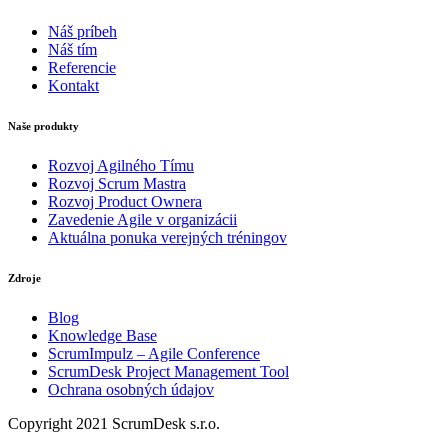
Náš príbeh
Náš tím
Referencie
Kontakt
Naše produkty
Rozvoj Agilného Tímu
Rozvoj Scrum Mastra
Rozvoj Product Ownera
Zavedenie Agile v organizácii
Aktuálna ponuka verejných tréningov
Zdroje
Blog
Knowledge Base
ScrumImpulz – Agile Conference
ScrumDesk Project Management Tool
Ochrana osobných údajov
Copyright 2021 ScrumDesk s.r.o.