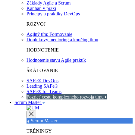
Základy Agile a Scrum
Kanban v praxi
Princípy a praktiky DevOps
ROZVOJ
Agilný tím: Formovanie
Doplnkový mentoring a koučing tímu
HODNOTENIE
Hodnotenie stavu Agile praktík
ŠKÁLOVANIE
SAFe® DevOps
Leading SAFe®
SAFe® for Teams
Pozrieť cestu komplexného rozvoja tímu
Scrum Master
Scrum Master
TRÉNINGY