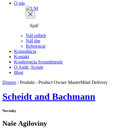
O nás
Späť
Náš príbeh
Náš tím
Referencie
Konzultácia
Kontakt
Konferencia ScrumImpulz
O Agile, Scrum
Blog
Domov
/
Produkt - Product Owner MasterMind Delivery
Scheidt and Bachmann
Novinky
Naše Agiloviny