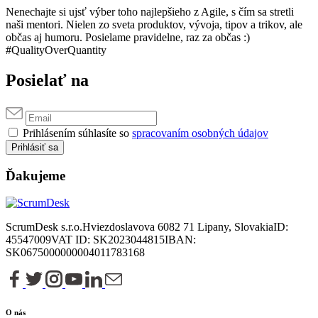
Nenechajte si ujsť výber toho najlepšieho z Agile, s čím sa stretli
naši mentori. Nielen zo sveta produktov, vývoja, tipov a trikov, ale
občas aj humoru. Posielame pravidelne, raz za občas :)
#QualityOverQuantity
Posielať na
Prihlásením súhlasíte so
spracovaním osobných údajov
Prihlásiť sa
Ďakujeme
ScrumDesk s.r.o.
Hviezdoslavova 6
082 71 Lipany, Slovakia
ID:
45547009
VAT ID: SK2023044815
IBAN:
SK0675000000004011783168
O nás