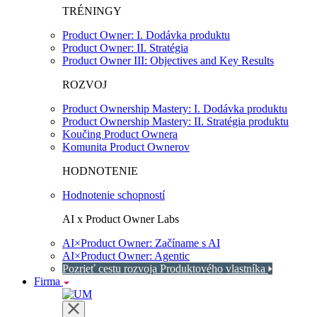
TRÉNINGY
Product Owner: I. Dodávka produktu
Product Owner: II. Stratégia
Product Owner III: Objectives and Key Results
ROZVOJ
Product Ownership Mastery: I. Dodávka produktu
Product Ownership Mastery: II. Stratégia produktu
Koučing Product Ownera
Komunita Product Ownerov
HODNOTENIE
Hodnotenie schopností
AI x Product Owner Labs
AI×Product Owner: Začíname s AI
AI×Product Owner: Agentic
Pozrieť cestu rozvoja Produktového vlastníka
Firma