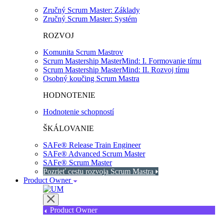
Zručný Scrum Master: Základy
Zručný Scrum Master: Systém
ROZVOJ
Komunita Scrum Mastrov
Scrum Mastership MasterMind: I. Formovanie tímu
Scrum Mastership MasterMind: II. Rozvoj tímu
Osobný koučing Scrum Mastra
HODNOTENIE
Hodnotenie schopností
ŠKÁLOVANIE
SAFe® Release Train Engineer
SAFe® Advanced Scrum Master
SAFe® Scrum Master
Pozrieť cestu rozvoja Scrum Mastra
Product Owner
Product Owner