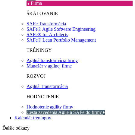
Firma
ŠKÁLOVANIE
SAFe Transformácia
SAFe® Agile Software Engineering
SAFe® for Architects
SAFe® Lean Portfolio Management
TRÉNINGY
Agilná transformácia firmy
Manažér v agilnej firme
ROZVOJ
Agilná Transformácia
HODNOTENIE
Hodnotenie agility firmy
Cesta zavedenia Agile a SAFe do firmy
Kalendár tréningov
Ďalšie odkazy