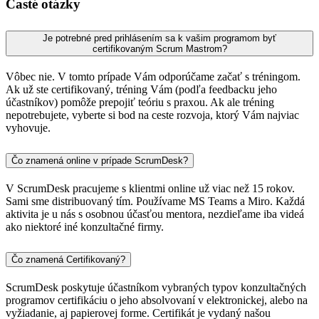
Časté otázky
Je potrebné pred prihlásením sa k vašim programom byť
certifikovaným Scrum Mastrom?
Vôbec nie. V tomto prípade Vám odporúčame začať s tréningom.
Ak už ste certifikovaný, tréning Vám (podľa feedbacku jeho
účastníkov) pomôže prepojiť teóriu s praxou. Ak ale tréning
nepotrebujete, vyberte si bod na ceste rozvoja, ktorý Vám najviac
vyhovuje.
Čo znamená online v prípade ScrumDesk?
V ScrumDesk pracujeme s klientmi online už viac než 15 rokov.
Sami sme distribuovaný tím. Používame MS Teams a Miro. Každá
aktivita je u nás s osobnou účasťou mentora, nezdieľame iba videá
ako niektoré iné konzultačné firmy.
Čo znamená Certifikovaný?
ScrumDesk poskytuje účastníkom vybraných typov konzultačných
programov certifikáciu o jeho absolvovaní v elektronickej, alebo na
vyžiadanie, aj papierovej forme. Certifikát je vydaný našou