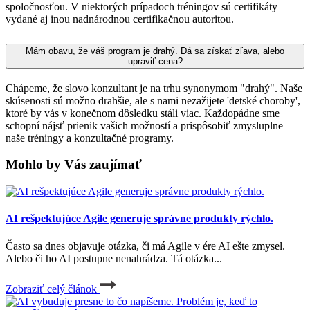
spoločnosťou. V niektorých prípadoch tréningov sú certifikáty
vydané aj inou nadnárodnou certifikačnou autoritou.
Mám obavu, že váš program je drahý. Dá sa získať zľava, alebo
upraviť cena?
Chápeme, že slovo konzultant je na trhu synonymom "drahý". Naše
skúsenosti sú možno drahšie, ale s nami nezažijete 'detské choroby',
ktoré by vás v konečnom dôsledku stáli viac. Každopádne sme
schopní nájsť prienik vašich možností a prispôsobiť zmysluplne
naše tréningy a konzultačné programy.
Mohlo by Vás zaujímať
AI rešpektujúce Agile generuje správne produkty rýchlo.
Často sa dnes objavuje otázka, či má Agile v ére AI ešte zmysel.
Alebo či ho AI postupne nenahrádza. Tá otázka...
Zobraziť celý článok