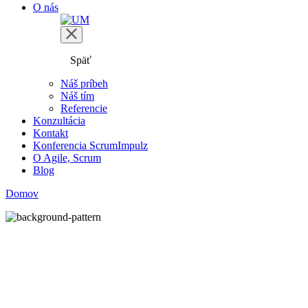
O nás
Späť
Náš príbeh
Náš tím
Referencie
Konzultácia
Kontakt
Konferencia ScrumImpulz
O Agile, Scrum
Blog
Domov
/
Scrum Master
Komplexný rozvoj
Scrum Mastra
Produktom úspešného Scrum Mastra je silný tím a prosperujúca
organizácia. Okrem základných agilných princípov musí veľmi