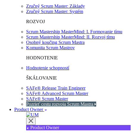
Zručný Scrum Master: Základy
Zručný Scrum Master: Systém
ROZVOJ
Scrum Mastership MasterMind: I. Formovanie tímu
Scrum Mastership MasterMind: II. Rozvoj tímu
Osobný koučing Scrum Mastra
Komunita Scrum Mastrov
HODNOTENIE
Hodnotenie schopností
ŠKÁLOVANIE
SAFe® Release Train Engineer
SAFe® Advanced Scrum Master
SAFe® Scrum Master
Pozrieť cestu rozvoja Scrum Mastra
Product Owner
Product Owner