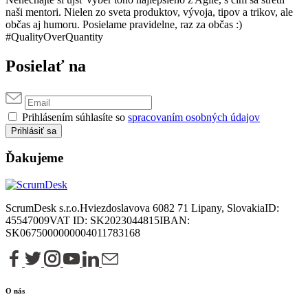
naši mentori. Nielen zo sveta produktov, vývoja, tipov a trikov, ale
občas aj humoru. Posielame pravidelne, raz za občas :)
#QualityOverQuantity
Posielať na
Prihlásením súhlasíte so
spracovaním osobných údajov
Prihlásiť sa
Ďakujeme
ScrumDesk s.r.o.
Hviezdoslavova 6
082 71 Lipany, Slovakia
ID:
45547009
VAT ID: SK2023044815
IBAN:
SK0675000000004011783168
O nás