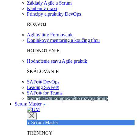
Základy Agile a Scrum
Kanban v praxi
Princípy a praktiky DevOps
ROZVOJ
Agilný tím: Formovanie
Doplnkový mentoring a koučing tímu
HODNOTENIE
Hodnotenie stavu Agile praktík
ŠKÁLOVANIE
SAFe® DevOps
Leading SAFe®
SAFe® for Teams
Pozrieť cestu komplexného rozvoja tímu
Scrum Master
Scrum Master
TRÉNINGY