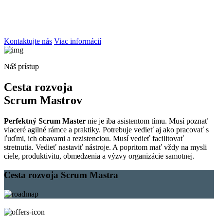
dobre rozumieť aj teórii obmedzení, System a Lean Thinking,
zavádzaniu zmien v organizáciách a princípom formovania tímov a
ich motivácie.
Kontaktujte nás
Viac informácií
Náš prístup
Cesta rozvoja
Scrum Mastrov
Perfektný Scrum Master
nie je iba asistentom tímu. Musí poznať
viaceré agilné rámce a praktiky. Potrebuje vedieť aj ako pracovať s
ľuďmi, ich obavami a rezistenciou. Musí vedieť facilitovať
stretnutia. Vedieť nastaviť nástroje. A popritom mať vždy na mysli
ciele, produktivitu, obmedzenia a výzvy organizácie samotnej.
Cesta rozvoja
Scrum Mastra