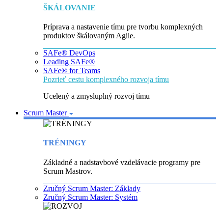
ŠKÁLOVANIE
Príprava a nastavenie tímu pre tvorbu komplexných
produktov škálovaným Agile.
SAFe® DevOps
Leading SAFe®
SAFe® for Teams
Pozrieť cestu komplexného rozvoja tímu
Ucelený a zmysluplný rozvoj tímu
Scrum Master
TRÉNINGY
Základné a nadstavbové vzdelávacie programy pre
Scrum Mastrov.
Zručný Scrum Master: Základy
Zručný Scrum Master: Systém