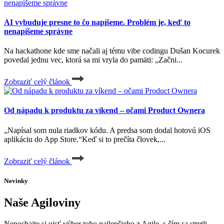
AI vybuduje presne to čo napíšeme. Problém je, keď to
nenapíšeme správne
Na hackathone kde sme načali aj tému vibe codingu Dušan Kocurek
povedal jednu vec, ktorá sa mi vryla do pamäti: „Začni...
Zobraziť celý článok
Od nápadu k produktu za víkend – očami Product Ownera
„Napísal som nula riadkov kódu. A predsa som dodal hotovú iOS
aplikáciu do App Store.“Keď si to prečíta človek,...
Zobraziť celý článok
Novinky
Naše Agiloviny
Nenechajte si ujsť výber toho najlepšieho z Agile, s čím sa stretli