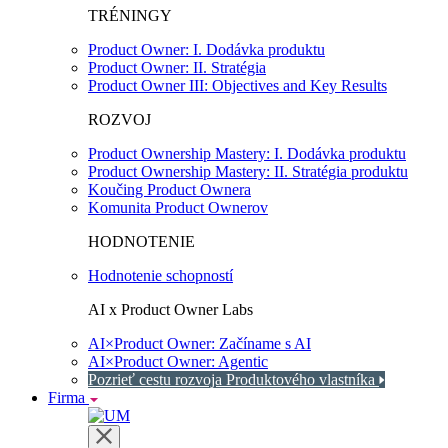
TRÉNINGY
Product Owner: I. Dodávka produktu
Product Owner: II. Stratégia
Product Owner III: Objectives and Key Results
ROZVOJ
Product Ownership Mastery: I. Dodávka produktu
Product Ownership Mastery: II. Stratégia produktu
Koučing Product Ownera
Komunita Product Ownerov
HODNOTENIE
Hodnotenie schopností
AI x Product Owner Labs
AI×Product Owner: Začíname s AI
AI×Product Owner: Agentic
Pozrieť cestu rozvoja Produktového vlastníka
Firma