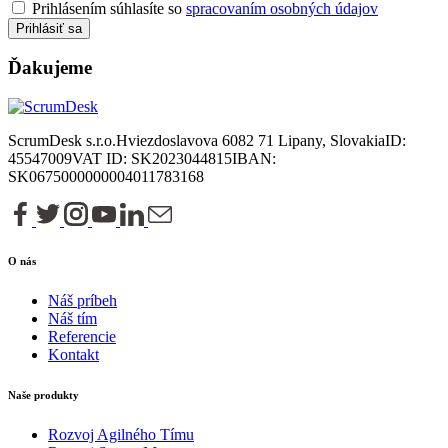
Prihlásením súhlasíte so
spracovaním osobných údajov
Prihlásiť sa
Ďakujeme
ScrumDesk s.r.o.
Hviezdoslavova 6
082 71 Lipany, Slovakia
ID:
45547009
VAT ID: SK2023044815
IBAN:
SK0675000000004011783168
O nás
Náš príbeh
Náš tím
Referencie
Kontakt
Naše produkty
Rozvoj Agilného Tímu