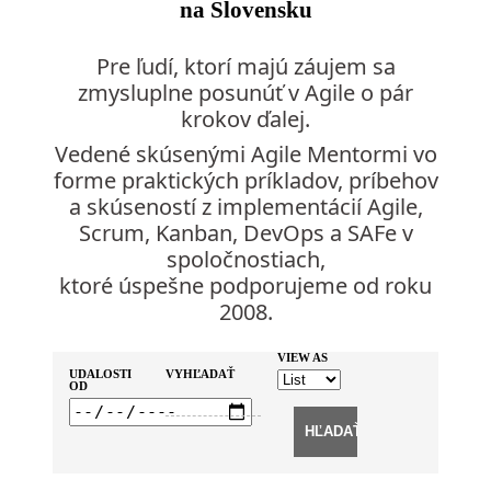
na Slovensku
Pre ľudí, ktorí majú záujem sa
zmysluplne posunúť v Agile o pár
krokov ďalej.
Vedené skúsenými Agile Mentormi vo
forme praktických príkladov, príbehov
a skúseností z implementácií Agile,
Scrum, Kanban, DevOps a SAFe v
spoločnostiach,
ktoré úspešne podporujeme od roku
2008.
Events
Events
Event
VIEW AS
UDALOSTI
VYHĽADAŤ
Search
Views
OD
Search
Navigation
and
Views
Navigation