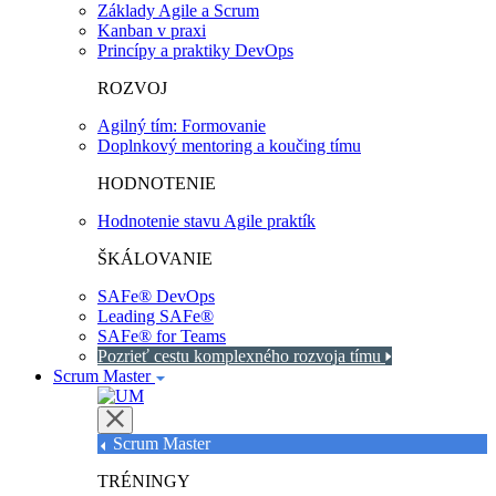
Základy Agile a Scrum
Kanban v praxi
Princípy a praktiky DevOps
ROZVOJ
Agilný tím: Formovanie
Doplnkový mentoring a koučing tímu
HODNOTENIE
Hodnotenie stavu Agile praktík
ŠKÁLOVANIE
SAFe® DevOps
Leading SAFe®
SAFe® for Teams
Pozrieť cestu komplexného rozvoja tímu
Scrum Master
Scrum Master
TRÉNINGY