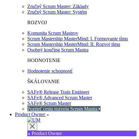
Zručný Scrum Master: Základy
Zručný Scrum Master: Systém
ROZVOJ
Komunita Scrum Mastrov
Scrum Mastership MasterMind: I. Formovanie tímu
Scrum Mastership MasterMind: II. Rozvoj tímu
Osobný koučing Scrum Mastra
HODNOTENIE
Hodnotenie schopností
ŠKÁLOVANIE
SAFe® Release Train Engineer
SAFe® Advanced Scrum Master
SAFe® Scrum Master
Pozrieť cestu rozvoja Scrum Mastra
Product Owner
Product Owner