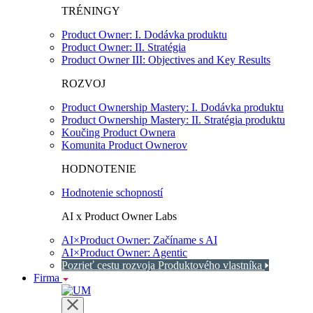
TRÉNINGY
Product Owner: I. Dodávka produktu
Product Owner: II. Stratégia
Product Owner III: Objectives and Key Results
ROZVOJ
Product Ownership Mastery: I. Dodávka produktu
Product Ownership Mastery: II. Stratégia produktu
Koučing Product Ownera
Komunita Product Ownerov
HODNOTENIE
Hodnotenie schopností
AI x Product Owner Labs
AI×Product Owner: Začíname s AI
AI×Product Owner: Agentic
Pozrieť cestu rozvoja Produktového vlastníka
Firma