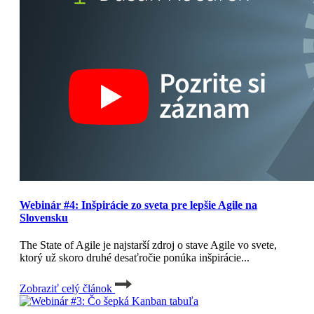
Webinár #4: Inšpirácie zo sveta pre lepšie Agile na
Slovensku
The State of Agile je najstarší zdroj o stave Agile vo svete,
ktorý už skoro druhé desaťročie ponúka inšpirácie...
Zobraziť celý článok