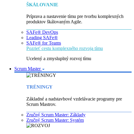
ŠKÁLOVANIE
Príprava a nastavenie tímu pre tvorbu komplexných
produktov škálovaným Agile.
SAFe® DevOps
Leading SAFe®
SAFe® for Teams
Pozrieť cestu komplexného rozvoja tímu
Ucelený a zmysluplný rozvoj tímu
Scrum Master
TRÉNINGY
Základné a nadstavbové vzdelávacie programy pre
Scrum Mastrov.
Zručný Scrum Master: Základy
Zručný Scrum Master: Systém