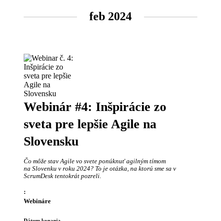
feb 2024
Webinár #4: Inšpirácie zo
sveta pre lepšie Agile na
Slovensku
Čo môže stav Agile vo svete ponúknuť agilným tímom
na Slovenku v roku 2024? To je otázka, na ktorú sme sa v
ScrumDesk tentokrát pozreli.
:
Webináre
Dátum konania