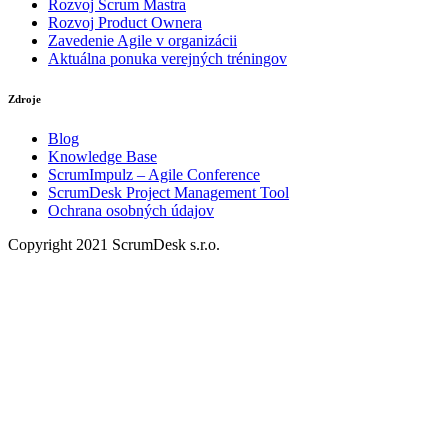
Rozvoj Scrum Mastra
Rozvoj Product Ownera
Zavedenie Agile v organizácii
Aktuálna ponuka verejných tréningov
Zdroje
Blog
Knowledge Base
ScrumImpulz – Agile Conference
ScrumDesk Project Management Tool
Ochrana osobných údajov
Copyright 2021 ScrumDesk s.r.o.