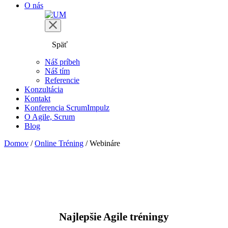
O nás
Späť
Náš príbeh
Náš tím
Referencie
Konzultácia
Kontakt
Konferencia ScrumImpulz
O Agile, Scrum
Blog
Domov
/
Online Tréning
/
Webináre
Najlepšie Agile tréningy