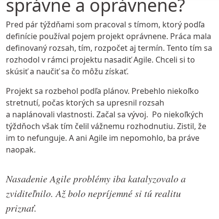
správne a oprávnene?
Pred pár týždňami som pracoval s tímom, ktorý podľa
definície používal pojem projekt oprávnene. Práca mala
definovaný rozsah, tím, rozpočet aj termín. Tento tím sa
rozhodol v rámci projektu nasadiť Agile. Chceli si to
skúsiť a naučiť sa čo môžu získať.
Projekt sa rozbehol podľa plánov. Prebehlo niekoľko
stretnutí, počas ktorých sa upresnil rozsah
a naplánovali vlastnosti. Začal sa vývoj. Po niekoľkých
týždňoch však tím čelil vážnemu rozhodnutiu. Zistil, že
im to nefunguje. A ani Agile im nepomohlo, ba práve
naopak.
Nasadenie Agile problémy iba katalyzovalo a
zviditeľnilo. Až bolo nepríjemné si tú realitu
priznať.