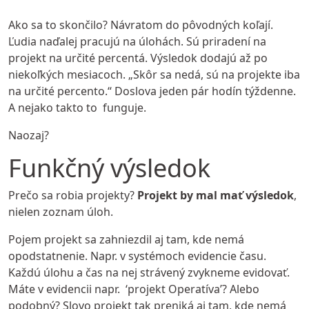
Ako sa to skončilo? Návratom do pôvodných koľají.
Ľudia naďalej pracujú na úlohách. Sú priradení na
projekt na určité percentá. Výsledok dodajú až po
niekoľkých mesiacoch. „Skôr sa nedá, sú na projekte iba
na určité percento.“ Doslova jeden pár hodín týždenne.
A nejako takto to funguje.
Naozaj?
Funkčný výsledok
Prečo sa robia projekty?
Projekt by mal mať výsledok
,
nielen zoznam úloh.
Pojem projekt sa zahniezdil aj tam, kde nemá
opodstatnenie. Napr. v systémoch evidencie času.
Každú úlohu a čas na nej strávený zvykneme evidovať.
Máte v evidencii napr. ‘projekt Operatíva’? Alebo
podobný? Slovo projekt tak preniká aj tam, kde nemá