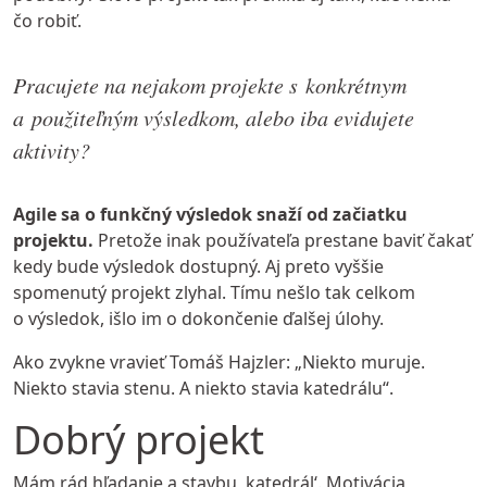
čo robiť.
Pracujete na nejakom projekte s konkrétnym
a použiteľným výsledkom, alebo iba evidujete
aktivity?
Agile sa o funkčný výsledok snaží od začiatku
projektu.
Pretože inak používateľa prestane baviť čakať
kedy bude výsledok dostupný. Aj preto vyššie
spomenutý projekt zlyhal. Tímu nešlo tak celkom
o výsledok, išlo im o dokončenie ďalšej úlohy.
Ako zvykne vravieť
Tomáš Hajzler
: „Niekto muruje.
Niekto stavia stenu. A niekto stavia katedrálu“.
Dobrý projekt
Mám rád hľadanie a stavbu ‚katedrál‘. Motivácia