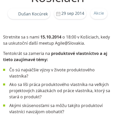
Akcie
29 sep 2014
Dušan Kocúrek
Stretnite sa s nami
15.10.2014
o 18:00 v Košiciach, kedy
sa uskutoční ďalší meetup
Agile@Slovakia
.
Tentokrát sa zameria na
produktové vlastníctvo a aj
tieto zaujímavé témy:
Čo sú najväčšie výzvy v živote
produktového
vlastníka
?
Ako sa líši práca produktového vlastníka na veľkých
projektových zákazkách od práce vlastníka, ktorý sa
stará o produkt?
Akými skúsenosťami sa môžu takýto produktoví
vlastníci navzájom obohatiť?