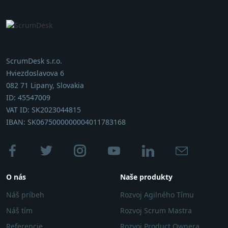
ScrumDesk s.r.o.
Hviezdoslavova 6
082 71 Lipany, Slovakia
ID: 45547009
VAT ID: SK2023044815
IBAN: SK0675000000004011783168
O nás
Naše produkty
Náš príbeh
Rozvoj Agilného Tímu
Náš tím
Rozvoj Scrum Mastra
Referencie
Rozvoj Product Ownera