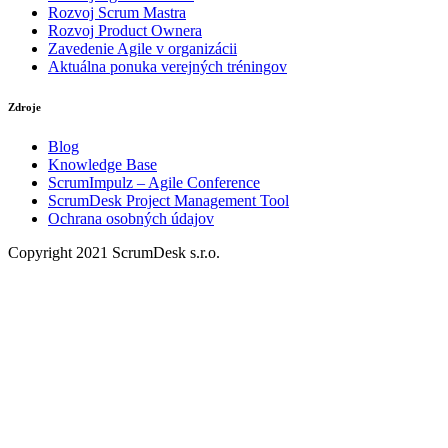
Rozvoj Scrum Mastra
Rozvoj Product Ownera
Zavedenie Agile v organizácii
Aktuálna ponuka verejných tréningov
Zdroje
Blog
Knowledge Base
ScrumImpulz – Agile Conference
ScrumDesk Project Management Tool
Ochrana osobných údajov
Copyright 2021 ScrumDesk s.r.o.