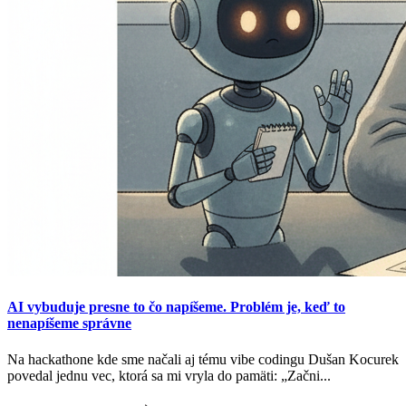
AI vybuduje presne to čo napíšeme. Problém je, keď to
nenapíšeme správne
Na hackathone kde sme načali aj tému vibe codingu Dušan Kocurek
povedal jednu vec, ktorá sa mi vryla do pamäti: „Začni...