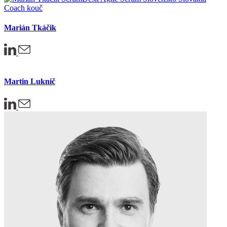
Marián Tkáčik
Martin Luknič