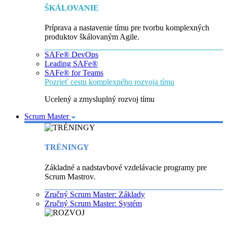
ŠKÁLOVANIE
Príprava a nastavenie tímu pre tvorbu komplexných
produktov škálovaným Agile.
SAFe® DevOps
Leading SAFe®
SAFe® for Teams
Pozrieť cestu komplexného rozvoja tímu
Ucelený a zmysluplný rozvoj tímu
Scrum Master
TRÉNINGY
Základné a nadstavbové vzdelávacie programy pre
Scrum Mastrov.
Zručný Scrum Master: Základy
Zručný Scrum Master: Systém