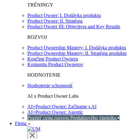
TRÉNINGY
Product Owner: I. Dodávka produktu
Product Owner: II. Stratégia
Product Owner III: Objectives and Key Results
ROZVOJ
Product Ownership Mastery: I. Dodávka produktu
Product Ownership Mastery: II. Stratégia produktu
Koučing Product Ownera
Komunita Product Ownerov
HODNOTENIE
Hodnotenie schopností
AI x Product Owner Labs
AI×Product Owner: Začíname s AI
AI×Product Owner: Agentic
Pozrieť cestu rozvoja Produktového vlastníka
Firma