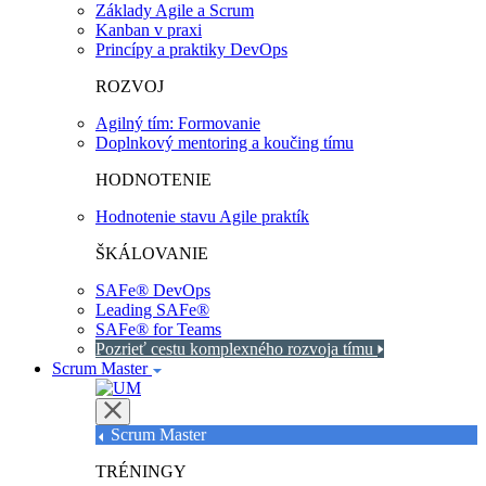
Základy Agile a Scrum
Kanban v praxi
Princípy a praktiky DevOps
ROZVOJ
Agilný tím: Formovanie
Doplnkový mentoring a koučing tímu
HODNOTENIE
Hodnotenie stavu Agile praktík
ŠKÁLOVANIE
SAFe® DevOps
Leading SAFe®
SAFe® for Teams
Pozrieť cestu komplexného rozvoja tímu
Scrum Master
Scrum Master
TRÉNINGY