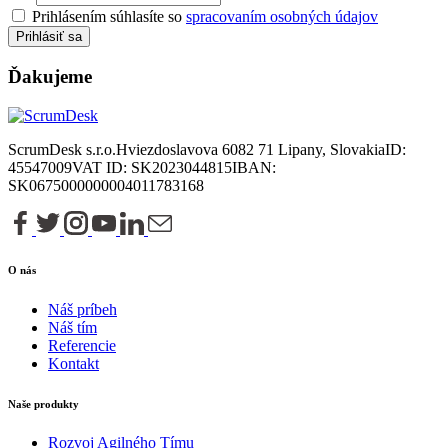
Prihlásením súhlasíte so
spracovaním osobných údajov
Prihlásiť sa
Ďakujeme
ScrumDesk s.r.o.
Hviezdoslavova 6
082 71 Lipany, Slovakia
ID:
45547009
VAT ID: SK2023044815
IBAN:
SK0675000000004011783168
O nás
Náš príbeh
Náš tím
Referencie
Kontakt
Naše produkty
Rozvoj Agilného Tímu