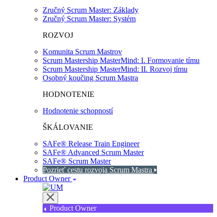
Zručný Scrum Master: Základy
Zručný Scrum Master: Systém
ROZVOJ
Komunita Scrum Mastrov
Scrum Mastership MasterMind: I. Formovanie tímu
Scrum Mastership MasterMind: II. Rozvoj tímu
Osobný koučing Scrum Mastra
HODNOTENIE
Hodnotenie schopností
ŠKÁLOVANIE
SAFe® Release Train Engineer
SAFe® Advanced Scrum Master
SAFe® Scrum Master
Pozrieť cestu rozvoja Scrum Mastra
Product Owner
Product Owner