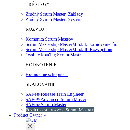
TRÉNINGY
Zručný Scrum Master: Základy
Zručný Scrum Master: Systém
ROZVOJ
Komunita Scrum Mastrov
Scrum Mastership MasterMind: I. Formovanie tímu
Scrum Mastership MasterMind: II. Rozvoj tímu
Osobný koučing Scrum Mastra
HODNOTENIE
Hodnotenie schopností
ŠKÁLOVANIE
SAFe® Release Train Engineer
SAFe® Advanced Scrum Master
SAFe® Scrum Master
Pozrieť cestu rozvoja Scrum Mastra
Product Owner