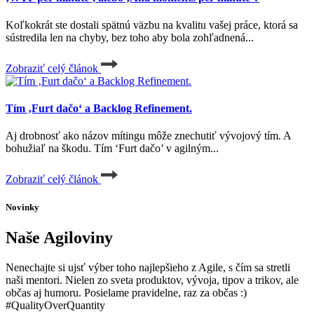
Koľkokrát ste dostali spätnú väzbu na kvalitu vašej práce, ktorá sa
sústredila len na chyby, bez toho aby bola zohľadnená...
Zobraziť celý článok
Tím ‚Furt dačo‘ a Backlog Refinement.
Aj drobnosť ako názov mítingu môže znechutiť vývojový tím. A
bohužiaľ na škodu. Tím ‘Furt dačo’ v agilným...
Zobraziť celý článok
Novinky
Naše Agiloviny
Nenechajte si ujsť výber toho najlepšieho z Agile, s čím sa stretli
naši mentori. Nielen zo sveta produktov, vývoja, tipov a trikov, ale
občas aj humoru. Posielame pravidelne, raz za občas :)
#QualityOverQuantity