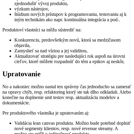
zjednodušiť vývoj produktu,
výzkum nástrojov,
štúdium nových prístupov k programovaniu, testovaniu aj k
iným technikám ako napr. kontinuálna integrácia a pod..
Produktoví vlastníci sa môžu sústrediť na:
Konkurenciu, predovšetkým novú, ktorá sa medzičasom
objavila,
Zamyslieť sa nad víziou a jej validitou,
Aktualizovať stratégiu pre nasledujúci rok aspoň na úrovni
cieľov, ktoré môžete rozpadnúť do tém a epikov aj neskôr,
Upratovanie
No a nakoniec možno nastal ten správny čas jednoducho sa zamerať
na opravy chýb, resp. refaktoring ktorý ste tak dlho odkladali. Alebo
konečne na doplnenie unit testov resp. aktualizáciu modelov a
dokumentácie.
Pre produktového vlastníka je upratovaním aj:
Validácia lean canvas produktu. Možno bude potebné doplniť
nové segmenty klientov, resp. nové revenue streamy. A
možno ste prišli o jedinečnosť produktu.