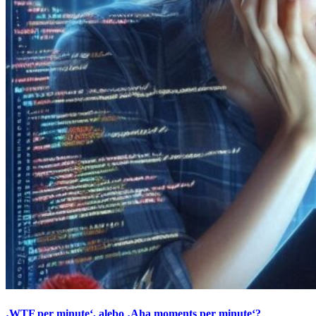
‚WTF per minute‘, alebo ‚Aha moments per minute‘?