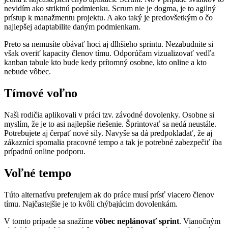
nevidím ako striktnú podmienku. Scrum nie je dogma, je to agilný
prístup k manažmentu projektu. A ako taký je predovšetkým o čo
najlepšej adaptabilite daným podmienkam.
Preto sa nemusíte obávať hoci aj dlhšieho sprintu. Nezabudnite si
však overiť kapacity členov tímu. Odporúčam vizualizovať vedľa
kanban tabule kto bude kedy prítomný osobne, kto online a kto
nebude vôbec.
Tímové voľno
Naši rodičia aplikovali v práci tzv. závodné dovolenky. Osobne si
myslím, že je to asi najlepšie riešenie. Šprintovať sa nedá neustále.
Potrebujete aj čerpať nové sily. Navyše sa dá predpokladať, že aj
zákazníci spomalia pracovné tempo a tak je potrebné zabezpečiť iba
prípadnú online podporu.
Voľné tempo
Túto alternatívu preferujem ak do práce musí prísť viacero členov
tímu. Najčastejšie je to kvôli chýbajúcim dovolenkám.
V tomto prípade sa snažíme
vôbec neplánovať sprint
. Vianočným