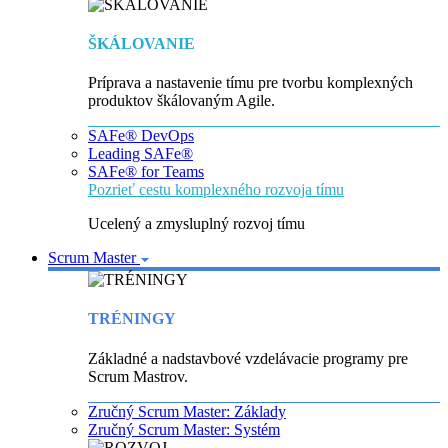
ŠKÁLOVANIE
Príprava a nastavenie tímu pre tvorbu komplexných
produktov škálovaným Agile.
SAFe® DevOps
Leading SAFe®
SAFe® for Teams
Pozrieť cestu komplexného rozvoja tímu
Ucelený a zmysluplný rozvoj tímu
Scrum Master
TRÉNINGY
Základné a nadstavbové vzdelávacie programy pre
Scrum Mastrov.
Zručný Scrum Master: Základy
Zručný Scrum Master: Systém