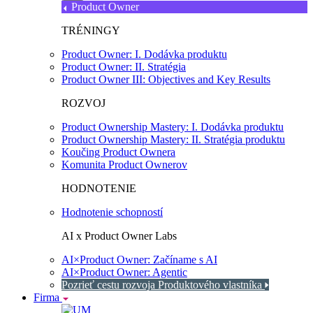
Product Owner
TRÉNINGY
Product Owner: I. Dodávka produktu
Product Owner: II. Stratégia
Product Owner III: Objectives and Key Results
ROZVOJ
Product Ownership Mastery: I. Dodávka produktu
Product Ownership Mastery: II. Stratégia produktu
Koučing Product Ownera
Komunita Product Ownerov
HODNOTENIE
Hodnotenie schopností
AI x Product Owner Labs
AI×Product Owner: Začíname s AI
AI×Product Owner: Agentic
Pozrieť cestu rozvoja Produktového vlastníka
Firma