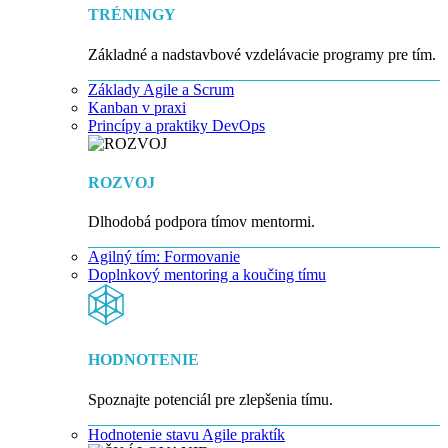
TRÉNINGY
Základné a nadstavbové vzdelávacie programy pre tím.
Základy Agile a Scrum
Kanban v praxi
Princípy a praktiky DevOps
ROZVOJ
Dlhodobá podpora tímov mentormi.
Agilný tím: Formovanie
Doplnkový mentoring a koučing tímu
HODNOTENIE
Spoznajte potenciál pre zlepšenia tímu.
Hodnotenie stavu Agile praktík