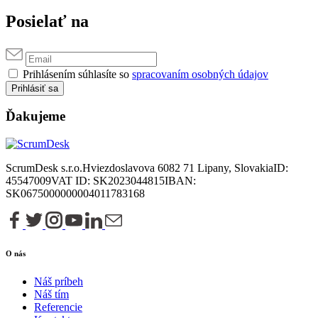
Posielať na
Prihlásením súhlasíte so
spracovaním osobných údajov
Prihlásiť sa
Ďakujeme
ScrumDesk s.r.o.
Hviezdoslavova 6
082 71 Lipany, Slovakia
ID:
45547009
VAT ID: SK2023044815
IBAN:
SK0675000000004011783168
O nás
Náš príbeh
Náš tím
Referencie