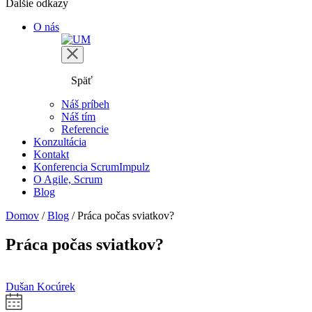
Ďalšie odkazy
O nás
Späť
Náš príbeh
Náš tím
Referencie
Konzultácia
Kontakt
Konferencia ScrumImpulz
O Agile, Scrum
Blog
Domov
/
Blog
/
Práca počas sviatkov?
Práca počas sviatkov?
Dušan Kocúrek