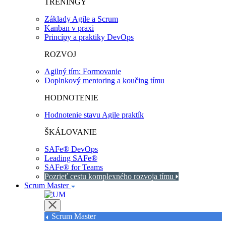
TRÉNINGY
Základy Agile a Scrum
Kanban v praxi
Princípy a praktiky DevOps
ROZVOJ
Agilný tím: Formovanie
Doplnkový mentoring a koučing tímu
HODNOTENIE
Hodnotenie stavu Agile praktík
ŠKÁLOVANIE
SAFe® DevOps
Leading SAFe®
SAFe® for Teams
Pozrieť cestu komplexného rozvoja tímu
Scrum Master
Scrum Master