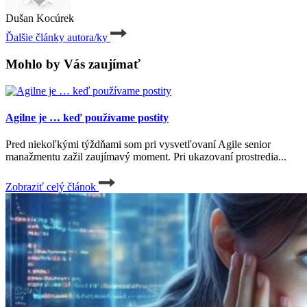
Dušan Kocúrek
Ďalšie články autora/ky
Mohlo by Vás zaujímať
Agilne je … keď používame postity
Pred niekoľkými týždňami som pri vysvetľovaní Agile senior
manažmentu zažil zaujímavý moment. Pri ukazovaní prostredia...
Zobraziť celý článok