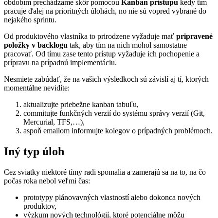
obdobím prechádzame skôr pomocou
Kanban prístupu
kedy tím
pracuje ďalej na prioritných úlohách, no nie sú vopred vybrané do
nejakého sprintu.
Od produktového vlastníka to prirodzene vyžaduje mať
pripravené
položky v backlogu
tak, aby tím na nich mohol samostatne
pracovať. Od tímu zase tento prístup vyžaduje ich pochopenie a
prípravu na prípadnú implementáciu.
Nesmiete zabúdať, že na vašich výsledkoch sú závislí aj tí, ktorých
momentálne nevidíte:
aktualizujte priebežne kanban tabuľu,
commitujte funkčných verzií do systému správy verzií (Git,
Mercurial, TFS,…),
aspoň emailom informujte kolegov o prípadných problémoch.
Iný typ úloh
Cez sviatky niektoré tímy radi spomalia a zamerajú sa na to, na čo
počas roka nebol veľmi čas:
prototypy plánovavných vlastností alebo dokonca nových
produktov,
výzkum nových technológií, ktoré potenciálne môžu