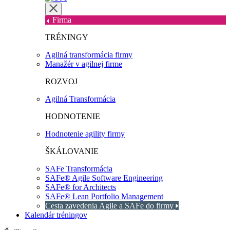
Firma
TRÉNINGY
Agilná transformácia firmy
Manažér v agilnej firme
ROZVOJ
Agilná Transformácia
HODNOTENIE
Hodnotenie agility firmy
ŠKÁLOVANIE
SAFe Transformácia
SAFe® Agile Software Engineering
SAFe® for Architects
SAFe® Lean Portfolio Management
Cesta zavedenia Agile a SAFe do firmy
Kalendár tréningov