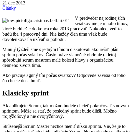
21 dec 2013
Články
V predvečer najrodinejších
sviatkov nie je mnoho tímov,
ktoré budú ešte do konca roka 2013 pracovať. Nakoniec, veď to
budú iba 4 pracovné dni. Nie každý člen tímu však bude
dovolenkovať a užívať si pohodu.
Minulý týždeň sme s jedným tímom diskutovali ako riešiť plán
sprintu počas sviatkov. Často práve vianočné obdobie (a leto)
spôsobujú scrum mastrom malé bolesti hlavy s organizáciou
denného života tímu.
Ako pracuje agilný tím počas sviatkov? Odpovede závisia od toho
čo chcete dosiahnuť.
Klasický sprint
Ak aplikujete Scrum, tak možno budete chcieť pokračovať s novým
sprintom. Môže sa stať, že posledný sprint bude dlhší. Možno
trojtýždňový a nie dvojtýždňový.
Skúsenejší Scrum Master nechce meniť dĺžku sprintu. Vie, že je to
jedna z najčastejších chýb aplikácie Scrum. No v prípade sviatkov to