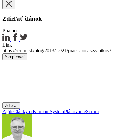
Zdieľať článok
Priamo
Link
https://scrum.sk/blog/2013/12/21/praca-pocas-sviatkov/
Skopírovať
Zdieľať
Agile
Články o Kanban System
Plánovanie
Scrum