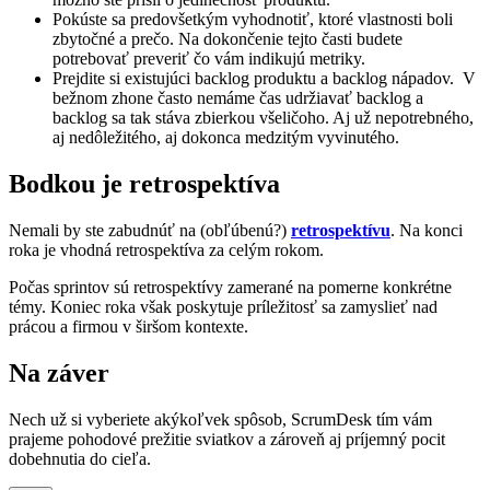
Pokúste sa predovšetkým vyhodnotiť, ktoré vlastnosti boli
zbytočné a prečo. Na dokončenie tejto časti budete
potrebovať preveriť čo vám indikujú metriky.
Prejdite si existujúci backlog produktu a backlog nápadov. V
bežnom zhone často nemáme čas udržiavať backlog a
backlog sa tak stáva zbierkou všeličoho. Aj už nepotrebného,
aj nedôležitého, aj dokonca medzitým vyvinutého.
Bodkou je retrospektíva
Nemali by ste zabudnúť na (obľúbenú?)
retrospektívu
. Na konci
roka je vhodná retrospektíva za celým rokom.
Počas sprintov sú retrospektívy zamerané na pomerne konkrétne
témy. Koniec roka však poskytuje príležitosť sa zamyslieť nad
prácou a firmou v širšom kontexte.
Na záver
Nech už si vyberiete akýkoľvek spôsob, ScrumDesk tím vám
prajeme pohodové prežitie sviatkov a zároveň aj príjemný pocit
dobehnutia do cieľa.