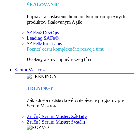
ŠKÁLOVANIE
Príprava a nastavenie tímu pre tvorbu komplexných
produktov škálovaným Agile.
SAFe® DevOps
Leading SAFe®
SAFe® for Teams
Pozrieť cestu komplexného rozvoja tímu
Ucelený a zmysluplný rozvoj tímu
Scrum Master
TRÉNINGY
Základné a nadstavbové vzdelávacie programy pre
Scrum Mastrov.
Zručný Scrum Master: Základy
Zručný Scrum Master: Systém