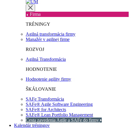
Firma
TRÉNINGY
Agilná transformácia firmy
Manažér v agilnej firme
ROZVOJ
Agilná Transformácia
HODNOTENIE
Hodnotenie agility firmy
ŠKÁLOVANIE
SAFe Transformácia
SAFe® Agile Software Engineering
SAFe® for Architects
SAFe® Lean Portfolio Management
Cesta zavedenia Agile a SAFe do firmy
Kalendár tréningov