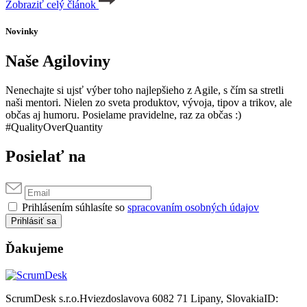
Zobraziť celý článok
Novinky
Naše Agiloviny
Nenechajte si ujsť výber toho najlepšieho z Agile, s čím sa stretli
naši mentori. Nielen zo sveta produktov, vývoja, tipov a trikov, ale
občas aj humoru. Posielame pravidelne, raz za občas :)
#QualityOverQuantity
Posielať na
Prihlásením súhlasíte so
spracovaním osobných údajov
Prihlásiť sa
Ďakujeme
ScrumDesk s.r.o.
Hviezdoslavova 6
082 71 Lipany, Slovakia
ID: