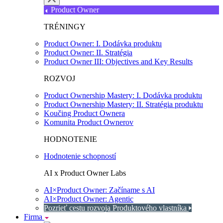
Product Owner
TRÉNINGY
Product Owner: I. Dodávka produktu
Product Owner: II. Stratégia
Product Owner III: Objectives and Key Results
ROZVOJ
Product Ownership Mastery: I. Dodávka produktu
Product Ownership Mastery: II. Stratégia produktu
Koučing Product Ownera
Komunita Product Ownerov
HODNOTENIE
Hodnotenie schopností
AI x Product Owner Labs
AI×Product Owner: Začíname s AI
AI×Product Owner: Agentic
Pozrieť cestu rozvoja Produktového vlastníka
Firma