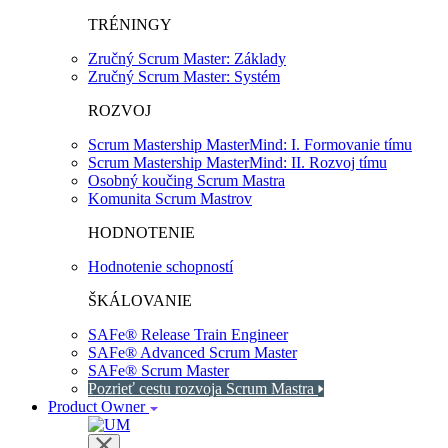
TRÉNINGY
Zručný Scrum Master: Základy
Zručný Scrum Master: Systém
ROZVOJ
Scrum Mastership MasterMind: I. Formovanie tímu
Scrum Mastership MasterMind: II. Rozvoj tímu
Osobný koučing Scrum Mastra
Komunita Scrum Mastrov
HODNOTENIE
Hodnotenie schopností
ŠKÁLOVANIE
SAFe® Release Train Engineer
SAFe® Advanced Scrum Master
SAFe® Scrum Master
Pozrieť cestu rozvoja Scrum Mastra
Product Owner