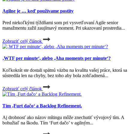
Agilne je … keď používame postity
Pred niekoľkými týždňami som pri vysvetľovaní Agile senior
manažmentu zažil zaujímavý moment. Pri ukazovaní prostredia...
Zobraziť celý článok
‚WTF per minute‘, alebo ‚Aha moments per minute‘?
Koľkokrát ste dostali spätnú väzbu na kvalitu vašej práce, ktorá sa
sústredila len na chyby, bez toho aby bola zohľadnená...
Zobraziť celý článok
Tím ‚Furt dačo‘ a Backlog Refinement.
Aj drobnosť ako názov mítingu môže znechutiť vývojový tím. A
bohužiaľ na škodu. Tím ‘Furt dačo’ v agilným...