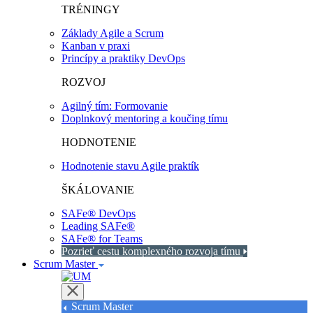
TRÉNINGY
Základy Agile a Scrum
Kanban v praxi
Princípy a praktiky DevOps
ROZVOJ
Agilný tím: Formovanie
Doplnkový mentoring a koučing tímu
HODNOTENIE
Hodnotenie stavu Agile praktík
ŠKÁLOVANIE
SAFe® DevOps
Leading SAFe®
SAFe® for Teams
Pozrieť cestu komplexného rozvoja tímu
Scrum Master
Scrum Master