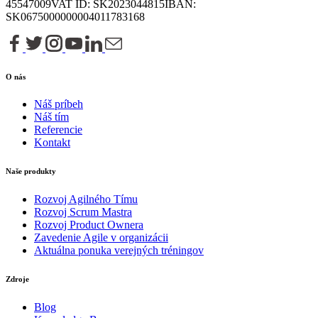
45547009
VAT ID: SK2023044815
IBAN:
SK0675000000004011783168
O nás
Náš príbeh
Náš tím
Referencie
Kontakt
Naše produkty
Rozvoj Agilného Tímu
Rozvoj Scrum Mastra
Rozvoj Product Ownera
Zavedenie Agile v organizácii
Aktuálna ponuka verejných tréningov
Zdroje
Blog