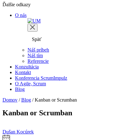
Ďalšie odkazy
O nás
Späť
Náš príbeh
Náš tím
Referencie
Konzultácia
Kontakt
Konferencia ScrumImpulz
O Agile, Scrum
Blog
Domov
/
Blog
/
Kanban or Scrumban
Kanban or Scrumban
Dušan Kocúrek