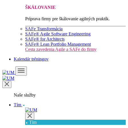
ŠKÁLOVANIE
Príprava firmy pre škálovanie agilných praktík.
SAFe Transformácia
SAFe® Agile Software Engineering
SAFe® for Architects
SAFe® Lean Portfolio Management
Cesta zavedenia Agile a SAFe do firmy
Kalendár tréningov
Naše služby
Tím
Tím