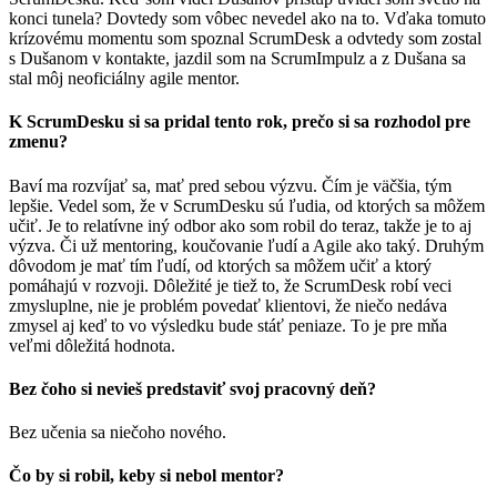
konci tunela? Dovtedy som vôbec nevedel ako na to. Vďaka tomuto
krízovému momentu som spoznal ScrumDesk a odvtedy som zostal
s Dušanom v kontakte, jazdil som na ScrumImpulz a z Dušana sa
stal môj neoficiálny agile mentor.
K ScrumDesku si sa pridal tento rok, prečo si sa rozhodol pre
zmenu?
Baví ma rozvíjať sa, mať pred sebou výzvu. Čím je väčšia, tým
lepšie. Vedel som, že v ScrumDesku sú ľudia, od ktorých sa môžem
učiť. Je to relatívne iný odbor ako som robil do teraz, takže je to aj
výzva. Či už mentoring, koučovanie ľudí a Agile ako taký. Druhým
dôvodom je mať tím ľudí, od ktorých sa môžem učiť a ktorý
pomáhajú v rozvoji. Dôležité je tiež to, že ScrumDesk robí veci
zmysluplne, nie je problém povedať klientovi, že niečo nedáva
zmysel aj keď to vo výsledku bude stáť peniaze. To je pre mňa
veľmi dôležitá hodnota.
Bez čoho si nevieš predstaviť svoj pracovný deň?
Bez učenia sa niečoho nového.
Čo by si robil, keby si nebol mentor?