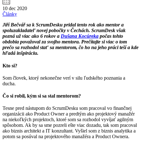
10 dec 2020
Články
Jiří Bečvář sa k ScrumDesku pridal tento rok ako mentor a
spoluzakladateľ novej pobočky v Čechách. ScrumDesk však
pozná už viac ako 6 rokov a
Dušana Kocúreka
počas tohto
obdobia považoval za svojho mentora. Prečítajte si viac o tom
prečo sa rozhodol stať sa mentorom, čo ho na jeho práci teší a kde
hľadá inšpiráciu.
Kto si?
Som človek, ktorý nekonečne verí v silu ľudského poznania a
ducha.
Čo si robil, kým si sa stal mentorom?
Tesne pred nástupom do ScrumDesku som pracoval vo finančnej
organizácii ako Product Owner a predtým ako projektový manažér
na niekoľkých projektoch, ktoré som sa rozhodol vyvíjať agilným
spôsobom. Ak by sa sme pozreli ešte viac dozadu, tak som pracoval
ako biznis architekt a IT konzultant. Vyšiel som z biznis analytika a
potom sa posúval na projektového manažéra a Product Ownera.