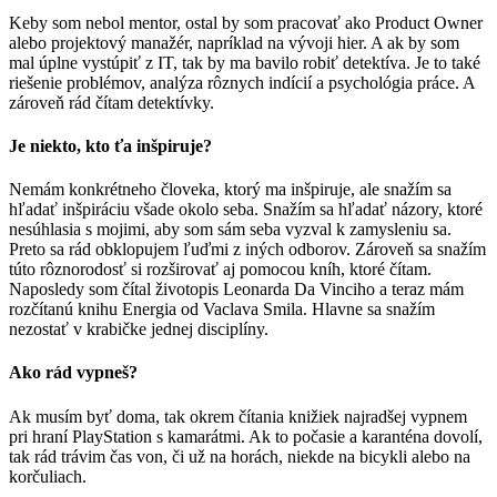
Keby som nebol mentor, ostal by som pracovať ako Product Owner
alebo projektový manažér, napríklad na vývoji hier. A ak by som
mal úplne vystúpiť z IT, tak by ma bavilo robiť detektíva. Je to také
riešenie problémov, analýza rôznych indícií a psychológia práce. A
zároveň rád čítam detektívky.
Je niekto, kto ťa inšpiruje?
Nemám konkrétneho človeka, ktorý ma inšpiruje, ale snažím sa
hľadať inšpiráciu všade okolo seba. Snažím sa hľadať názory, ktoré
nesúhlasia s mojimi, aby som sám seba vyzval k zamysleniu sa.
Preto sa rád obklopujem ľuďmi z iných odborov. Zároveň sa snažím
túto rôznorodosť si rozširovať aj pomocou kníh, ktoré čítam.
Naposledy som čítal životopis Leonarda Da Vinciho a teraz mám
rozčítanú knihu Energia od Vaclava Smila. Hlavne sa snažím
nezostať v krabičke jednej disciplíny.
Ako rád vypneš?
Ak musím byť doma, tak okrem čítania knižiek najradšej vypnem
pri hraní PlayStation s kamarátmi. Ak to počasie a karanténa dovolí,
tak rád trávim čas von, či už na horách, niekde na bicykli alebo na
korčuliach.