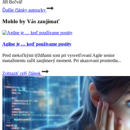
Jiří Bečvář
Ďalšie články autora/ky
Mohlo by Vás zaujímať
Agilne je … keď používame postity
Pred niekoľkými týždňami som pri vysvetľovaní Agile senior
manažmentu zažil zaujímavý moment. Pri ukazovaní prostredia...
Zobraziť celý článok