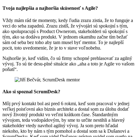
Tvoja najlepšia a najhoršia skúsenosť s Agile?
Vždy mám rád tie momenty, kedy ľudia zrazu zistia, že to funguje a
veci do seba zapadnú. Zrazu zistíš, že vývojári sú spokojní s tým,
ako spolupracujú s Product Ownerom, stakeholderi sú spokojní s
tým, ako sa dodáva produkt. V jednom okamihu začne tím bežať
sám od seba bez toho aby tam musel byť mentor. To je najlepší
pocit, toto uvedomenie, že je to v stave voľnobehu.
Najhoršie je, keď vidím, čo sú firmy schopné prehlasovať za agilný
vývoj. To sú tie desu-plné situácie ako „aha a toto je Agile vo vašom
poňatí“.
Ako si spoznal ScrumDesk?
Môj prvý kontakt bol asi pred 6 rokmi, keď som pracoval v jednej
veľkej poisťovni ako biznis architekt a dostal som za úlohu dodať
nový životný produkt vo veľmi krátkom čase. Štandardným
vývojom, teda vodopádovým, by sme to určite nestihli a hlavný
stakeholder vtedy navrhol agilný vývoj. Ja som preto hľadal
niekoho, kto by nám s tým pomohol a dostal som sa k Dušanovi a
ScrumDesku. Keď som videl Dušanov prístup uvidel som svetlo na