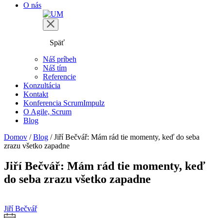
O nás
Späť
Náš príbeh
Náš tím
Referencie
Konzultácia
Kontakt
Konferencia ScrumImpulz
O Agile, Scrum
Blog
Domov
/
Blog
/
Jiří Bečvář: Mám rád tie momenty, keď do seba
zrazu všetko zapadne
Jiří Bečvář: Mám rád tie momenty, keď
do seba zrazu všetko zapadne
Jiří Bečvář