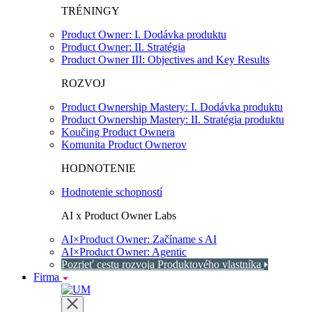
TRÉNINGY
Product Owner: I. Dodávka produktu
Product Owner: II. Stratégia
Product Owner III: Objectives and Key Results
ROZVOJ
Product Ownership Mastery: I. Dodávka produktu
Product Ownership Mastery: II. Stratégia produktu
Koučing Product Ownera
Komunita Product Ownerov
HODNOTENIE
Hodnotenie schopností
AI x Product Owner Labs
AI×Product Owner: Začíname s AI
AI×Product Owner: Agentic
Pozrieť cestu rozvoja Produktového vlastníka
Firma