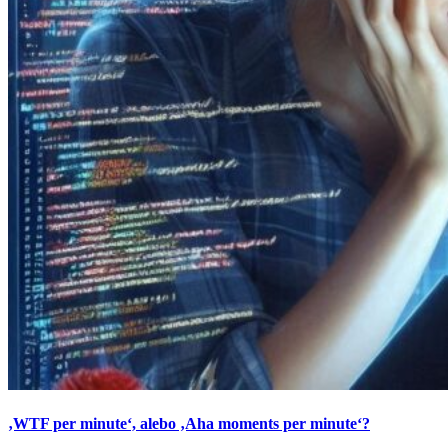
‚WTF per minute‘, alebo ‚Aha moments per minute‘?