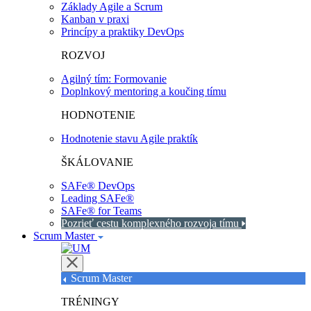
Základy Agile a Scrum
Kanban v praxi
Princípy a praktiky DevOps
ROZVOJ
Agilný tím: Formovanie
Doplnkový mentoring a koučing tímu
HODNOTENIE
Hodnotenie stavu Agile praktík
ŠKÁLOVANIE
SAFe® DevOps
Leading SAFe®
SAFe® for Teams
Pozrieť cestu komplexného rozvoja tímu
Scrum Master
Scrum Master
TRÉNINGY