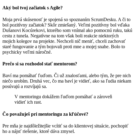
Aký bol tvoj začiatok s Agile?
Moja prvá skúsenosť je spojená so spoznaním ScrumDesku. A či to
bol pozitívny začiatok? Skôr zmiešaný. Veľmi pozitívny bol vďaka
Dušanovi Kocúrekovi, ktorého som vnímal ako pomocnú ruku, takú
cestu z tunela. Negatívne na tom však boli reakcie niektorých
mojich kolegov na projekte. Nechceli nič meniť, chceli zachovať
staré fungovanie a tým bojovali proti mne a mojej snahe. Bolo to
psychicky veľmi náročné.
Prečo si sa rozhodol stať mentorom?
Baví ma pomáhať ľuďom. Či už znalosťami, alebo tým, že pre nich
niečo urobím. Druhá vec, čo ma baví je vidieť, ako sa ľudia niekam
posúvajú a rozvíjajú sa.
V mentoringu dokážem ľuďom pomáhať a zároveň
vidieť ich rast.
Čo považuješ pri mentoringu za kľúčové?
Pre mňa je najdôležitejšie vcítiť sa do klientovej situácie, pochopiť
ho a nájsť riešenie, ktoré dáva zmysel.