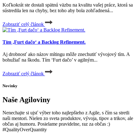
Koľkokrát ste dostali spätnú väzbu na kvalitu vašej práce, ktorá sa
sústredila len na chyby, bez toho aby bola zohľadnená...
Zobraziť celý článok
Tím ‚Furt dačo‘ a Backlog Refinement.
Aj drobnosť ako názov mítingu môže znechutiť vývojový tím. A
bohužiaľ na škodu. Tím ‘Furt dačo’ v agilným...
Zobraziť celý článok
Novinky
Naše Agiloviny
Nenechajte si ujsť výber toho najlepšieho z Agile, s čím sa stretli
naši mentori. Nielen zo sveta produktov, vývoja, tipov a trikov, ale
občas aj humoru. Posielame pravidelne, raz za občas :)
#QualityOverQuantity