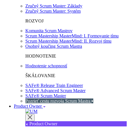
Zručný Scrum Master: Základy
Zručný Scrum Master: Systém
ROZVOJ
Komunita Scrum Mastrov
Scrum Mastership MasterMind: I. Formovanie tímu
Scrum Mastership MasterMind: II. Rozvoj tímu
Osobný koučing Scrum Mastra
HODNOTENIE
Hodnotenie schopností
ŠKÁLOVANIE
SAFe® Release Train Engineer
SAFe® Advanced Scrum Master
SAFe® Scrum Master
Pozrieť cestu rozvoja Scrum Mastra
Product Owner
Product Owner