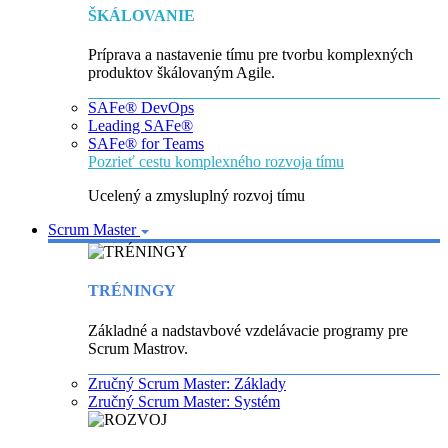
ŠKÁLOVANIE
Príprava a nastavenie tímu pre tvorbu komplexných
produktov škálovaným Agile.
SAFe® DevOps
Leading SAFe®
SAFe® for Teams
Pozrieť cestu komplexného rozvoja tímu
Ucelený a zmysluplný rozvoj tímu
Scrum Master
TRÉNINGY
Základné a nadstavbové vzdelávacie programy pre
Scrum Mastrov.
Zručný Scrum Master: Základy
Zručný Scrum Master: Systém