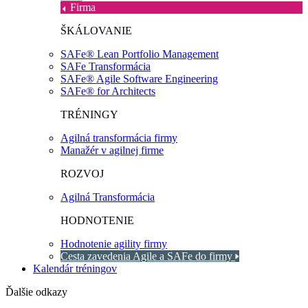
Firma
ŠKÁLOVANIE
SAFe® Lean Portfolio Management
SAFe Transformácia
SAFe® Agile Software Engineering
SAFe® for Architects
TRÉNINGY
Agilná transformácia firmy
Manažér v agilnej firme
ROZVOJ
Agilná Transformácia
HODNOTENIE
Hodnotenie agility firmy
Cesta zavedenia Agile a SAFe do firmy
Kalendár tréningov
Ďalšie odkazy