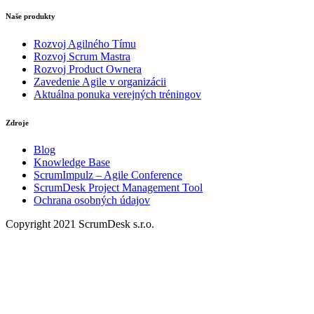
Naše produkty
Rozvoj Agilného Tímu
Rozvoj Scrum Mastra
Rozvoj Product Ownera
Zavedenie Agile v organizácii
Aktuálna ponuka verejných tréningov
Zdroje
Blog
Knowledge Base
ScrumImpulz – Agile Conference
ScrumDesk Project Management Tool
Ochrana osobných údajov
Copyright 2021 ScrumDesk s.r.o.