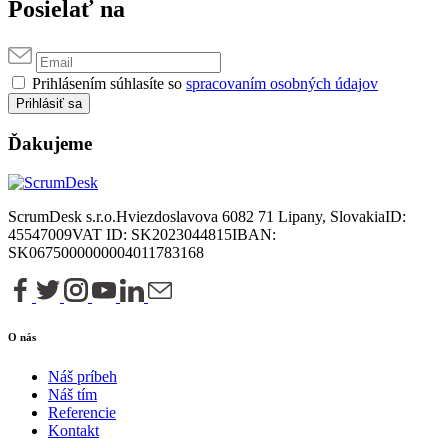
Posielať na
Prihlásením súhlasíte so
spracovaním osobných údajov
Prihlásiť sa
Ďakujeme
ScrumDesk s.r.o.
Hviezdoslavova 6
082 71 Lipany, Slovakia
ID:
45547009
VAT ID: SK2023044815
IBAN:
SK0675000000004011783168
O nás
Náš príbeh
Náš tím
Referencie
Kontakt