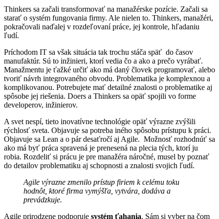
Thinkers sa začali transformovať na manažérske pozície. Začali sa
starať o systém fungovania firmy. Ale nielen to. Thinkers, manažéri,
pokračovali naďalej v rozdeľovaní práce, jej kontrole, hľadaniu
ľudí.
Príchodom IT sa však situácia tak trochu stáča späť do časov
manufaktúr. Sú to inžinieri, ktorí vedia čo a ako a prečo vyrábať.
Manažmentu je ťažké určiť ako má daný človek programovať, alebo
tvoriť návrh integrovaného obvodu. Problematika je komplexnou a
komplikovanou. Potrebujete mať detailné znalosti o problematike aj
spôsobe jej riešenia. Doers a Thinkers sa opäť spojili vo forme
developerov, inžinierov.
A svet nespí, tieto inovatívne technológie opäť výrazne zvýšili
rýchlosť sveta. Objavuje sa potreba iného spôsobu prístupu k práci.
Objavuje sa Lean a o pár desaťročí aj Agile. Možnosť rozhodnúť sa
ako má byť práca spravená je prenesená na plecia tých, ktorí ju
robia. Rozdeliť si prácu je pre manažéra náročné, musel by poznať
do detailov problematiku aj schopnosti a znalosti svojich ľudí.
Agile výrazne zmenilo prístup firiem k celému toku
hodnôt, ktoré firma vymýšľa, vytvára, dodáva a
prevádzkuje.
Agile prirodzene podporuje
systém ťahania
. Sám si vyber na čom