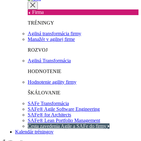
Firma
TRÉNINGY
Agilná transformácia firmy
Manažér v agilnej firme
ROZVOJ
Agilná Transformácia
HODNOTENIE
Hodnotenie agility firmy
ŠKÁLOVANIE
SAFe Transformácia
SAFe® Agile Software Engineering
SAFe® for Architects
SAFe® Lean Portfolio Management
Cesta zavedenia Agile a SAFe do firmy
Kalendár tréningov