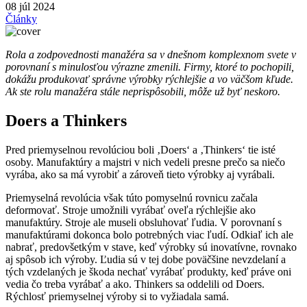
08 júl 2024
Články
Rola a zodpovednosti manažéra sa v dnešnom komplexnom svete v
porovnaní s minulosťou výrazne zmenili. Firmy, ktoré to pochopili,
dokážu produkovať správne výrobky rýchlejšie a vo väčšom kľude.
Ak ste rolu manažéra stále neprispôsobili, môže už byť neskoro.
Doers a Thinkers
Pred priemyselnou revolúciou boli ‚Doers‘ a ‚Thinkers‘ tie isté
osoby. Manufaktúry a majstri v nich vedeli presne prečo sa niečo
vyrába, ako sa má vyrobiť a zároveň tieto výrobky aj vyrábali.
Priemyselná revolúcia však túto pomyselnú rovnicu začala
deformovať. Stroje umožnili vyrábať oveľa rýchlejšie ako
manufaktúry. Stroje ale museli obsluhovať ľudia. V porovnaní s
manufaktúrami dokonca bolo potrebných viac ľudí. Odkiaľ ich ale
nabrať, predovšetkým v stave, keď výrobky sú inovatívne, rovnako
aj spôsob ich výroby. Ľudia sú v tej dobe poväčšine nevzdelaní a
tých vzdelaných je škoda nechať vyrábať produkty, keď práve oni
vedia čo treba vyrábať a ako. Thinkers sa oddelili od Doers.
Rýchlosť priemyselnej výroby si to vyžiadala samá.