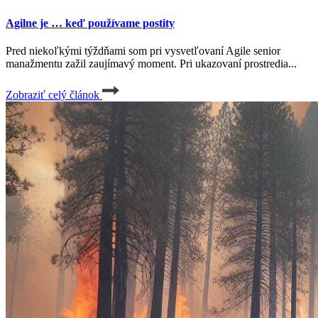
Agilne je … keď používame postity
Pred niekoľkými týždňami som pri vysvetľovaní Agile senior
manažmentu zažil zaujímavý moment. Pri ukazovaní prostredia...
Zobraziť celý článok