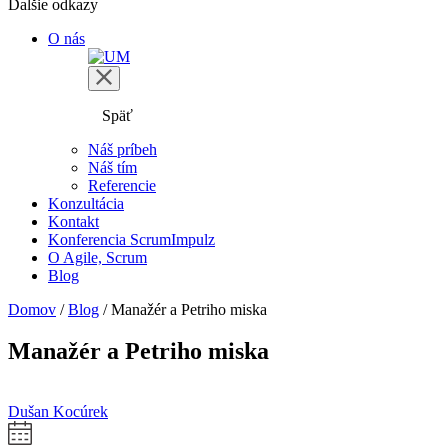
Ďalšie odkazy
O nás
Späť
Náš príbeh
Náš tím
Referencie
Konzultácia
Kontakt
Konferencia ScrumImpulz
O Agile, Scrum
Blog
Domov
/
Blog
/
Manažér a Petriho miska
Manažér a Petriho miska
Dušan Kocúrek