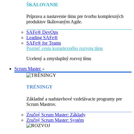
ŠKÁLOVANIE
Príprava a nastavenie tímu pre tvorbu komplexných
produktov škálovaným Agile.
SAFe® DevOps
Leading SAFe®
SAFe® for Teams
Pozrieť cestu komplexného rozvoja tímu
Ucelený a zmysluplný rozvoj tímu
Scrum Master
TRÉNINGY
Základné a nadstavbové vzdelávacie programy pre
Scrum Mastrov.
Zručný Scrum Master: Základy
Zručný Scrum Master: Systém