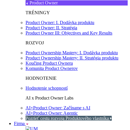
Product Owner
TRÉNINGY
Product Owner: I. Dodávka produktu
Product Owner: II. Stratégia
Product Owner III: Objectives and Key Results
ROZVOJ
Product Ownership Mastery: I. Dodávka produktu
Product Ownership Mastery: II. Stratégia produktu
Koučing Product Ownera
Komunita Product Ownerov
HODNOTENIE
Hodnotenie schopností
AI x Product Owner Labs
AI×Product Owner: Začíname s AI
AI×Product Owner: Agentic
Pozrieť cestu rozvoja Produktového vlastníka
Firma