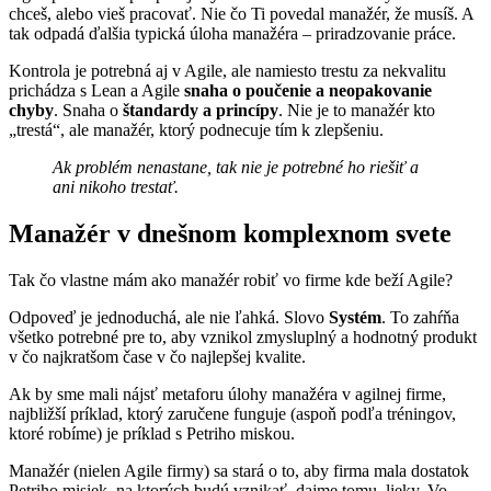
chceš, alebo vieš pracovať. Nie čo Ti povedal manažér, že musíš. A
tak odpadá ďalšia typická úloha manažéra – priradzovanie práce.
Kontrola je potrebná aj v Agile, ale namiesto trestu za nekvalitu
prichádza s Lean a Agile
snaha o poučenie a neopakovanie
chyby
. Snaha o
štandardy a princípy
. Nie je to manažér kto
„trestá“, ale manažér, ktorý podnecuje tím k zlepšeniu.
Ak problém nenastane, tak nie je potrebné ho riešiť a
ani nikoho trestať.
Manažér v dnešnom komplexnom svete
Tak čo vlastne mám ako manažér robiť vo firme kde beží Agile?
Odpoveď je jednoduchá, ale nie ľahká. Slovo
Systém
. To zahŕňa
všetko potrebné pre to, aby vznikol zmysluplný a hodnotný produkt
v čo najkratšom čase v čo najlepšej kvalite.
Ak by sme mali nájsť metaforu úlohy manažéra v agilnej firme,
najbližší príklad, ktorý zaručene funguje (aspoň podľa tréningov,
ktoré robíme) je príklad s Petriho miskou.
Manažér (nielen Agile firmy) sa stará o to, aby firma mala dostatok
Petriho misiek, na ktorých budú vznikať, dajme tomu, lieky. Vo