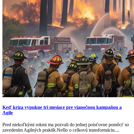
Keď kríza vypukne tri mesiace pre vianočnou kampaňou a
Agile
Pred niekoľkými rokmi ma pozvali do jednej poisťovne pomôcť so
zavedením Agilných praktík.Nešlo o celkovú transformáciu....