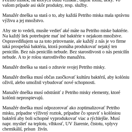
vašom prípade asi skôr produkty, resp. služby.
Manažér dneška sa stará o to, aby každá Petriho miska mala správnu
výživu a jej množstvo.
Aby ste to vedeli, musíte vedieť aké máte na Petriho miske baktérie.
Na každý liek potrebujete mať iné baktérie v nejakom množstve.
Ospravedlňujem sa za toto prirovnanie, ale každý z nás je vo firme
taká prospešná baktéria, ktorá pomáha produkovať nejaký ten
penicilín. Bez nás penicilín nebude. Bez starostlivosti o nás penicilín
nebude. A to je rolou starostlivého manažéra.
Manažér dneška sa stará o zdravie svojej Petriho misky.
Manažér dneška musí občas zaočkovať kultúru baktérií, aby kolóniu
oživil, alebo umožnil vybudovať nové schopnosti.
Manažér dneška musí odstrániť z Petriho misky elementy, ktoré
kolónii neprospievajú.
Manažér dneška musí odpozorovať ako zoptimalizovať Petriho
misku, prípadne výživný roztok, prípadne čo spraviť s kolóniou
baktérií aby boli schopné vyprodukovať viac a rýchlejšie. Musí
napr. myslieť na teplotu, vlhkosť, UV žiarenie, čistotu, vplyvy
chemikálií, prísun živín.