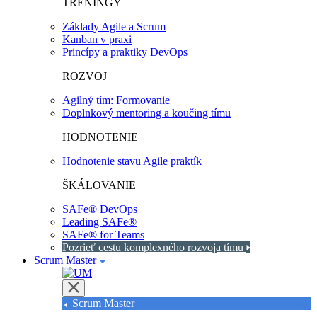
TRÉNINGY
Základy Agile a Scrum
Kanban v praxi
Princípy a praktiky DevOps
ROZVOJ
Agilný tím: Formovanie
Doplnkový mentoring a koučing tímu
HODNOTENIE
Hodnotenie stavu Agile praktík
ŠKÁLOVANIE
SAFe® DevOps
Leading SAFe®
SAFe® for Teams
Pozrieť cestu komplexného rozvoja tímu
Scrum Master
Scrum Master