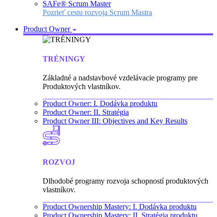
SAFe® Scrum Master
Pozrieť cestu rozvoja Scrum Mastra
Product Owner
TRÉNINGY
Základné a nadstavbové vzdelávacie programy pre
Produktových vlastníkov.
Product Owner: I. Dodávka produktu
Product Owner: II. Stratégia
Product Owner III: Objectives and Key Results
ROZVOJ
Dlhodobé programy rozvoja schopností produktových
vlastníkov.
Product Ownership Mastery: I. Dodávka produktu
Product Ownership Mastery: II. Stratégia produktu