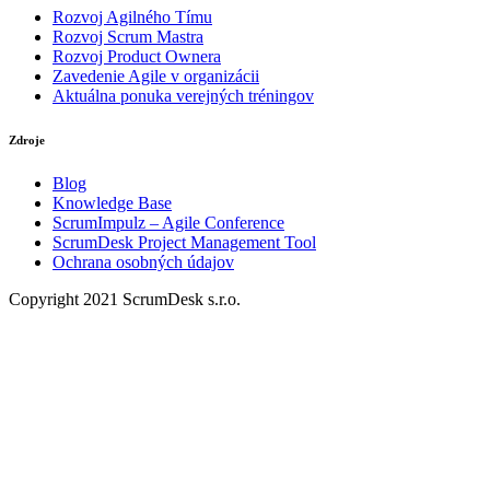
Rozvoj Agilného Tímu
Rozvoj Scrum Mastra
Rozvoj Product Ownera
Zavedenie Agile v organizácii
Aktuálna ponuka verejných tréningov
Zdroje
Blog
Knowledge Base
ScrumImpulz – Agile Conference
ScrumDesk Project Management Tool
Ochrana osobných údajov
Copyright 2021 ScrumDesk s.r.o.