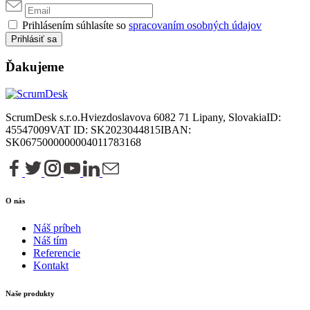
Prihlásením súhlasíte so
spracovaním osobných údajov
Prihlásiť sa
Ďakujeme
ScrumDesk s.r.o.
Hviezdoslavova 6
082 71 Lipany, Slovakia
ID:
45547009
VAT ID: SK2023044815
IBAN:
SK0675000000004011783168
O nás
Náš príbeh
Náš tím
Referencie
Kontakt
Naše produkty