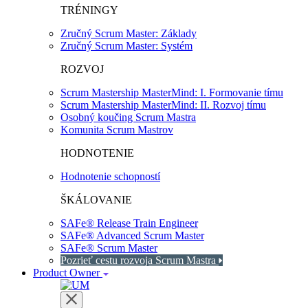
TRÉNINGY
Zručný Scrum Master: Základy
Zručný Scrum Master: Systém
ROZVOJ
Scrum Mastership MasterMind: I. Formovanie tímu
Scrum Mastership MasterMind: II. Rozvoj tímu
Osobný koučing Scrum Mastra
Komunita Scrum Mastrov
HODNOTENIE
Hodnotenie schopností
ŠKÁLOVANIE
SAFe® Release Train Engineer
SAFe® Advanced Scrum Master
SAFe® Scrum Master
Pozrieť cestu rozvoja Scrum Mastra
Product Owner