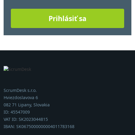
Prihlásiť sa
ScrumDesk s.r.o.
Hviezdoslavova 6
082 71 Lipany, Slovakia
ID: 45547009
VAT ID: SK2023044815
IBAN: SK0675000000004011783168