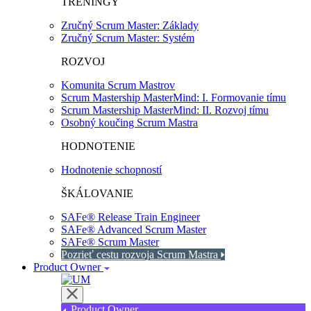
TRÉNINGY
Zručný Scrum Master: Základy
Zručný Scrum Master: Systém
ROZVOJ
Komunita Scrum Mastrov
Scrum Mastership MasterMind: I. Formovanie tímu
Scrum Mastership MasterMind: II. Rozvoj tímu
Osobný koučing Scrum Mastra
HODNOTENIE
Hodnotenie schopností
ŠKÁLOVANIE
SAFe® Release Train Engineer
SAFe® Advanced Scrum Master
SAFe® Scrum Master
Pozrieť cestu rozvoja Scrum Mastra
Product Owner
Product Owner