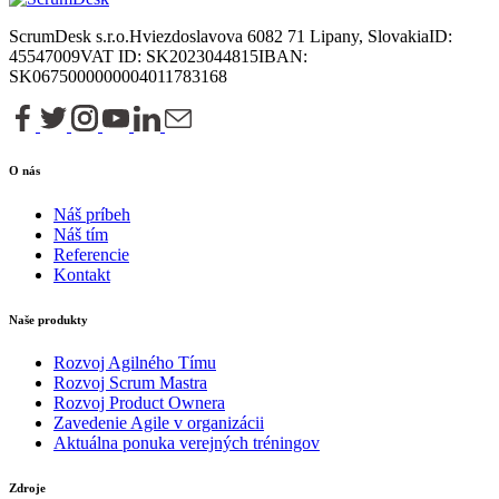
ScrumDesk s.r.o.
Hviezdoslavova 6
082 71 Lipany, Slovakia
ID:
45547009
VAT ID: SK2023044815
IBAN:
SK0675000000004011783168
O nás
Náš príbeh
Náš tím
Referencie
Kontakt
Naše produkty
Rozvoj Agilného Tímu
Rozvoj Scrum Mastra
Rozvoj Product Ownera
Zavedenie Agile v organizácii
Aktuálna ponuka verejných tréningov
Zdroje