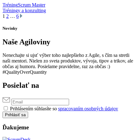
Tréning
Scrum Master
Tréningy a konzulting
1
2
…
6
Novinky
Naše Agiloviny
Nenechajte si ujsť výber toho najlepšieho z Agile, s čím sa stretli
naši mentori. Nielen zo sveta produktov, vývoja, tipov a trikov, ale
občas aj humoru. Posielame pravidelne, raz za občas :)
#QualityOverQuantity
Posielať na
Prihlásením súhlasíte so
spracovaním osobných údajov
Prihlásiť sa
Ďakujeme