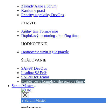
Základy Agile a Scrum
Kanban v praxi
Princípy a praktiky DevOps
ROZVOJ
Agilný tím: Formovanie
Doplnkový mentoring a koučing tímu
HODNOTENIE
Hodnotenie stavu Agile praktík
ŠKÁLOVANIE
SAFe® DevOps
Leading SAFe®
SAFe® for Teams
Pozrieť cestu komplexného rozvoja tímu
Scrum Master
Scrum Master