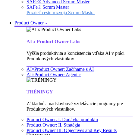
SAFe® Advanced Scrum Master
SAFe® Scrum Master
Pozrieť cestu rozvoja Scrum Mastra
Product Owner
AI x Product Owner Labs
Vyššia produktivita a konzistencia vďaka AI v práci
Produktových vlastníkov.
AI×Product Owner: Začíname s AI
AI×Product Owner: Agentic
TRÉNINGY
Základné a nadstavbové vzdelávacie programy pre
Produktových vlastníkov.
Product Owner: I. Dodávka produktu
Product Owner: II. Stratégia
Product Owner III: Objectives and Key Results