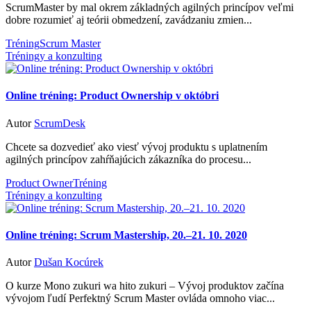
ScrumMaster by mal okrem základných agilných princípov veľmi
dobre rozumieť aj teórii obmedzení, zavádzaniu zmien...
Tréning
Scrum Master
Tréningy a konzulting
Online tréning: Product Ownership v októbri
Autor
ScrumDesk
Chcete sa dozvedieť ako viesť vývoj produktu s uplatnením
agilných princípov zahŕňajúcich zákazníka do procesu...
Product Owner
Tréning
Tréningy a konzulting
Online tréning: Scrum Mastership, 20.–21. 10. 2020
Autor
Dušan Kocúrek
O kurze Mono zukuri wa hito zukuri – Vývoj produktov začína
vývojom ľudí Perfektný Scrum Master ovláda omnoho viac...