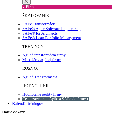
Firma
ŠKÁLOVANIE
SAFe Transformácia
SAFe® Agile Software Engineering
SAFe® for Architects
SAFe® Lean Portfolio Management
TRÉNINGY
Agilná transformácia firmy
Manažér v agilnej firme
ROZVOJ
Agilná Transformácia
HODNOTENIE
Hodnotenie agility firmy
Cesta zavedenia Agile a SAFe do firmy
Kalendár tréningov
Ďalšie odkazy