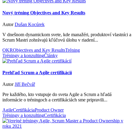
Nový tréning Objectives and Key Results
Autor
Dušan Kocúrek
V dnešnom dynamickom svete, kde manažéri, produktoví vlastníci a
Scrum Mastri zohrávajú kľúčovú úlohu v riadení...
OKR
Objectives and Key Results
Tréning
Tréningy a konzulting
Články
Prehľad Scrum a Agile certifikácií
Autor
Jiří Bečvář
Pre každého, kto vstupuje do sveta Agile a Scrum a hľadá
informácie o tréningoch a certifikáciách sme pripravili...
Agile
Certifikácia
Product Owner
Tréningy a konzulting
Certifikácia