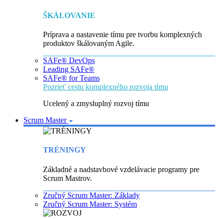
ŠKÁLOVANIE
Príprava a nastavenie tímu pre tvorbu komplexných
produktov škálovaným Agile.
SAFe® DevOps
Leading SAFe®
SAFe® for Teams
Pozrieť cestu komplexného rozvoja tímu
Ucelený a zmysluplný rozvoj tímu
Scrum Master
TRÉNINGY
Základné a nadstavbové vzdelávacie programy pre
Scrum Mastrov.
Zručný Scrum Master: Základy
Zručný Scrum Master: Systém