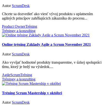
Autor
ScrumDesk
Chcete sa dozvedieť ako viesť vývoj produktu s uplatnením
agilných princípov zahŕňajúcich zákazníka do procesu...
Product Owner
Tréning
Tréningy a konzulting
Online tréning Základy Agile a Scrum November 2021
Autor
ScrumDesk
Ako vyvíjať hodnotné produkty transparentne, v úzkej spolupráci
tímu, ktorý je hrdý na výsledok....
Agile
Scrum
Tréning
Tréningy a konzulting
Tréning Scrum Mastership v októbri
Autor
ScrumDesk