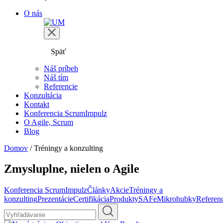
O nás
Späť
Náš príbeh
Náš tím
Referencie
Konzultácia
Kontakt
Konferencia ScrumImpulz
O Agile, Scrum
Blog
Domov
/
Tréningy a konzulting
Zmysluplne,
nielen o Agile
Konferencia ScrumImpulz
Články
Akcie
Tréningy a
konzulting
Prezentácie
Certifikácia
Produkty
SAFe
Mikrohubky
Referen