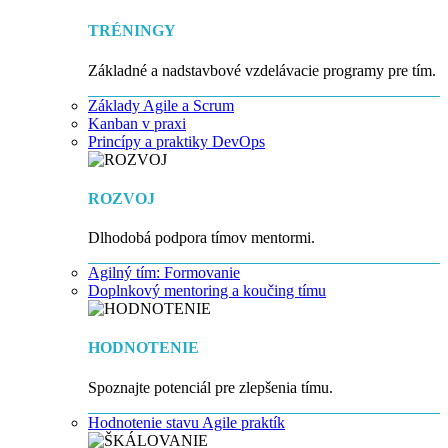
TRÉNINGY
Základné a nadstavbové vzdelávacie programy pre tím.
Základy Agile a Scrum
Kanban v praxi
Princípy a praktiky DevOps
ROZVOJ
Dlhodobá podpora tímov mentormi.
Agilný tím: Formovanie
Doplnkový mentoring a koučing tímu
HODNOTENIE
Spoznajte potenciál pre zlepšenia tímu.
Hodnotenie stavu Agile praktík