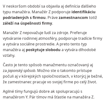
V neskoršom období sa objavila aj definícia ďalšieho
typu manažéra.
Manažér Z
podporuje
identifikáciu
podriadených s firmou
. Práve
zamestnancom
totiž
záleží na úspešnosti firmy
.
Manažér Z nepovažuje ľudí za zdroje. Preferuje
vytváranie rodinnej atmosféry, podporuje tradície firmy
a vytvára sociálne prostredie. A preto tento typ
manažéra aj
poskytuje slobodu
a vytvára dlhodobé
vzťahy.
Často je tento spôsob manažmentu označovaný aj
za
japonský spôsob
. Možno ste o takomto prístupe
počuli aj v kórejských spoločnostiach, v ktorýcj je bežné,
že zamestnanec pracuje vo svojej firme po celý život.
Agilné tímy fungujú dobre ak spolupracujú s
manažérom Y. Pár tímov má šťastie na manažéra Z.