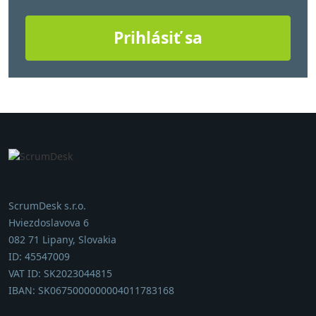
Prihlásiť sa
ScrumDesk s.r.o.
Hviezdoslavova 6
082 71 Lipany, Slovakia
ID: 45547009
VAT ID: SK2023044815
IBAN: SK0675000000004011783168