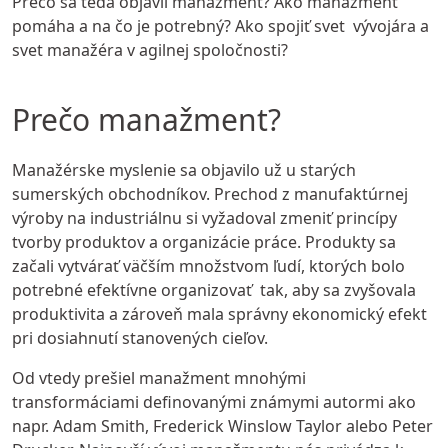
Prečo sa teda objavil manažment? Ako manažment
pomáha a na čo je potrebný? Ako spojiť svet vývojára a
svet manažéra v agilnej spoločnosti?
Prečo manažment?
Manažérske myslenie sa objavilo už u starých
sumerských obchodníkov. Prechod z manufaktúrnej
výroby na industriálnu si vyžadoval zmeniť princípy
tvorby produktov a organizácie práce. Produkty sa
začali vytvárať väčším množstvom ľudí, ktorých bolo
potrebné efektívne organizovať tak, aby sa zvyšovala
produktivita a zároveň mala správny ekonomický efekt
pri dosiahnutí stanovených cieľov.
Od vtedy prešiel manažment mnohými
transformáciami definovanými známymi autormi ako
napr.
Adam Smith
,
Frederick Winslow Taylor
alebo
Peter