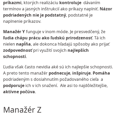
príkazmi
, ktorých realizáciu
kontroluje
dávaním
termínov a jasných inštrukcií ako príkazy naplniť.
Názor
podriadených nie je podstatný
, podstatné je
naplnenie príkazov.
Manažér Y
funguje v inom móde. Je presvedčený, že
ľudia chápu prácu ako ľudskú prirodzenosť
. Tá ich
nielen
napĺňa
, ale dokonca hľadajú spôsoby ako prijať
zodpovednosť
pri využití svojich
najlepších
schopností
.
Ľudia však často nevidia aké sú ich najlepšie schopnosti.
A preto tento manažér
podnecuje
,
inšpiruje
.
Pomáha
podriadeným s dosiahnutím požadovaného cieľa a
podporuje
ich v ich snažení. Ale asi to najdôležitejšie,
aktívne počúva
.
Manažér Z