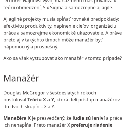
Drucker
. Najnovší vývoj manažmentu nás privádza k
teórii obmedzení
, Six Sigma a samozrejme aj agile.
Aj agilné projekty musia spĺňať rovnaké predpoklady:
efektivitu produktivity, naplnenie cieľov, organizáciu
práce a samozrejme ekonomické ukazovatele. A práve
preto aj v takýchto tímoch môže manažér byť
nápomocný a prospešný.
Ako sa však vystupovať ako manažér v tomto prípade?
Manažér
Douglas McGregor v šesťdesiatych rokoch
postuloval
Teóriu X a Y
, ktorá delí prístup manažérov
do dvoch skupín – X a Y.
Manažéra X
je presvedčený, že
ľudia sú leniví
a práca
ich nenapĺňa. Preto manažér X
preferuje riadenie