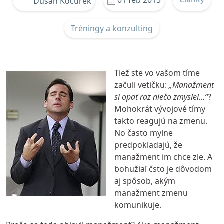
01 feb 2013
Dušan Kocúrek
Tréningy a konzulting
Tiež ste vo vašom tíme
začuli vetičku:
„Manažment
si opäť raz niečo zmyslel…“
?
Mohokrát vývojové tímy
takto reagujú na zmenu.
No často mylne
predpokladajú, že
manažment im chce zle. A
bohužiaľ čsto je dôvodom
aj spôsob, akým
manažment zmenu
komunikuje.