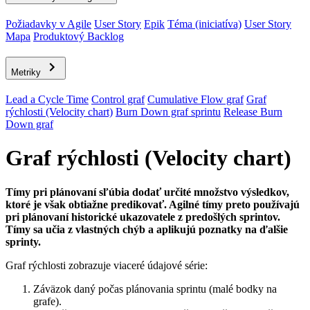
Požiadavky v Agile
User Story
Epik
Téma (iniciatíva)
User Story
Mapa
Produktový Backlog
Metriky
Lead a Cycle Time
Control graf
Cumulative Flow graf
Graf
rýchlosti (Velocity chart)
Burn Down graf sprintu
Release Burn
Down graf
Graf rýchlosti (Velocity chart)
Tímy pri plánovaní sľúbia dodať určité množstvo výsledkov,
ktoré je však obtiažne predikovať. Agilné tímy preto používajú
pri plánovaní historické ukazovatele z predošlých sprintov.
Tímy sa učia z vlastných chýb a aplikujú poznatky na ďalšie
sprinty.
Graf rýchlosti zobrazuje viaceré údajové série:
Záväzok daný počas plánovania sprintu (malé bodky na
grafe).