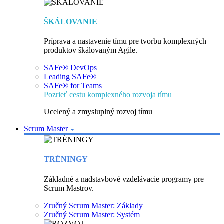
ŠKÁLOVANIE
Príprava a nastavenie tímu pre tvorbu komplexných
produktov škálovaným Agile.
SAFe® DevOps
Leading SAFe®
SAFe® for Teams
Pozrieť cestu komplexného rozvoja tímu
Ucelený a zmysluplný rozvoj tímu
Scrum Master
TRÉNINGY
Základné a nadstavbové vzdelávacie programy pre
Scrum Mastrov.
Zručný Scrum Master: Základy
Zručný Scrum Master: Systém