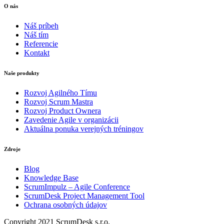
O nás
Náš príbeh
Náš tím
Referencie
Kontakt
Naše produkty
Rozvoj Agilného Tímu
Rozvoj Scrum Mastra
Rozvoj Product Ownera
Zavedenie Agile v organizácii
Aktuálna ponuka verejných tréningov
Zdroje
Blog
Knowledge Base
ScrumImpulz – Agile Conference
ScrumDesk Project Management Tool
Ochrana osobných údajov
Copyright 2021 ScrumDesk s.r.o.