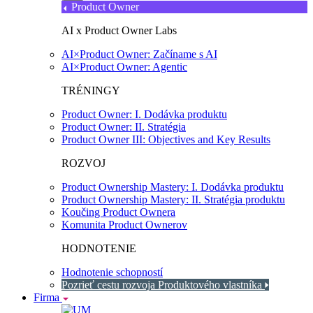
Product Owner
AI x Product Owner Labs
AI×Product Owner: Začíname s AI
AI×Product Owner: Agentic
TRÉNINGY
Product Owner: I. Dodávka produktu
Product Owner: II. Stratégia
Product Owner III: Objectives and Key Results
ROZVOJ
Product Ownership Mastery: I. Dodávka produktu
Product Ownership Mastery: II. Stratégia produktu
Koučing Product Ownera
Komunita Product Ownerov
HODNOTENIE
Hodnotenie schopností
Pozrieť cestu rozvoja Produktového vlastníka
Firma