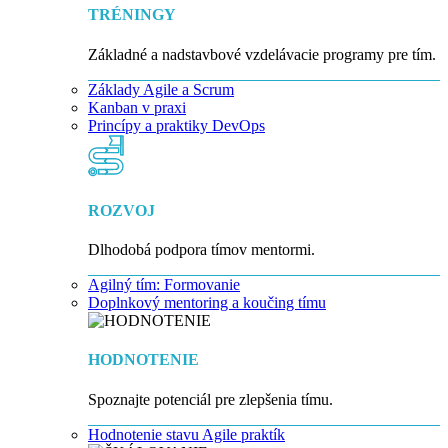
TRÉNINGY
Základné a nadstavbové vzdelávacie programy pre tím.
Základy Agile a Scrum
Kanban v praxi
Princípy a praktiky DevOps
ROZVOJ
Dlhodobá podpora tímov mentormi.
Agilný tím: Formovanie
Doplnkový mentoring a koučing tímu
HODNOTENIE
Spoznajte potenciál pre zlepšenia tímu.
Hodnotenie stavu Agile praktík