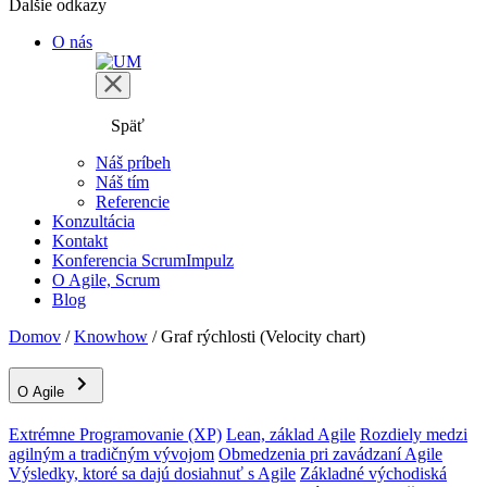
Ďalšie odkazy
O nás
Späť
Náš príbeh
Náš tím
Referencie
Konzultácia
Kontakt
Konferencia ScrumImpulz
O Agile, Scrum
Blog
Domov
/
Knowhow
/
Graf rýchlosti (Velocity chart)
O Agile
Extrémne Programovanie (XP)
Lean, základ Agile
Rozdiely medzi
agilným a tradičným vývojom
Obmedzenia pri zavádzaní Agile
Výsledky, ktoré sa dajú dosiahnuť s Agile
Základné východiská