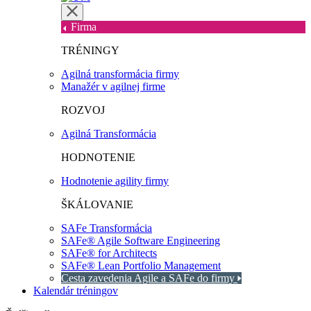
Firma
TRÉNINGY
Agilná transformácia firmy
Manažér v agilnej firme
ROZVOJ
Agilná Transformácia
HODNOTENIE
Hodnotenie agility firmy
ŠKÁLOVANIE
SAFe Transformácia
SAFe® Agile Software Engineering
SAFe® for Architects
SAFe® Lean Portfolio Management
Cesta zavedenia Agile a SAFe do firmy
Kalendár tréningov