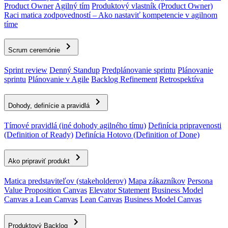
Product Owner
Agilný tím
Produktový vlastník (Product Owner)
Raci matica zodpovedností – Ako nastaviť kompetencie v agilnom
tíme
Scrum ceremónie
Sprint review
Denný Standup
Predplánovanie sprintu
Plánovanie
sprintu
Plánovanie v Agile
Backlog Refinement
Retrospektíva
Dohody, definície a pravidlá
Tímové pravidlá (iné dohody agilného tímu)
Definícia pripravenosti
(Definition of Ready)
Definícia Hotovo (Definition of Done)
Ako pripraviť produkt
Matica predstaviteľov (stakeholderov)
Mapa zákazníkov
Persona
Value Proposition Canvas
Elevator Statement
Business Model
Canvas a Lean Canvas
Lean Canvas
Business Model Canvas
Produktový Backlog