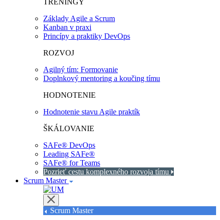
TRÉNINGY
Základy Agile a Scrum
Kanban v praxi
Princípy a praktiky DevOps
ROZVOJ
Agilný tím: Formovanie
Doplnkový mentoring a koučing tímu
HODNOTENIE
Hodnotenie stavu Agile praktík
ŠKÁLOVANIE
SAFe® DevOps
Leading SAFe®
SAFe® for Teams
Pozrieť cestu komplexného rozvoja tímu
Scrum Master
Scrum Master