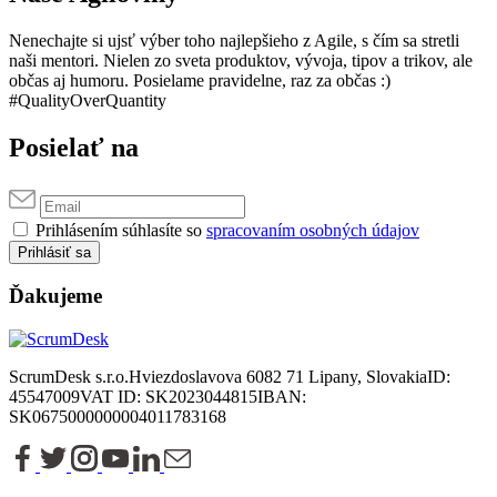
Nenechajte si ujsť výber toho najlepšieho z Agile, s čím sa stretli
naši mentori. Nielen zo sveta produktov, vývoja, tipov a trikov, ale
občas aj humoru. Posielame pravidelne, raz za občas :)
#QualityOverQuantity
Posielať na
Prihlásením súhlasíte so
spracovaním osobných údajov
Prihlásiť sa
Ďakujeme
ScrumDesk s.r.o.
Hviezdoslavova 6
082 71 Lipany, Slovakia
ID:
45547009
VAT ID: SK2023044815
IBAN:
SK0675000000004011783168