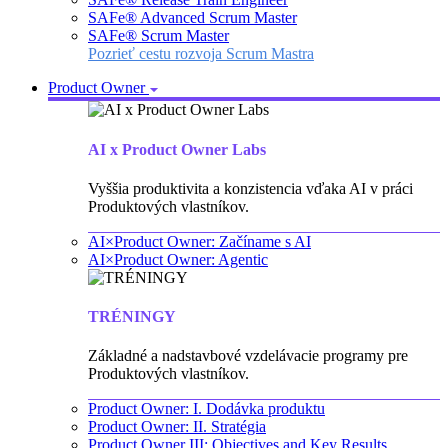
SAFe® Advanced Scrum Master
SAFe® Scrum Master
Pozrieť cestu rozvoja Scrum Mastra
Product Owner
AI x Product Owner Labs
Vyššia produktivita a konzistencia vďaka AI v práci
Produktových vlastníkov.
AI×Product Owner: Začíname s AI
AI×Product Owner: Agentic
TRÉNINGY
Základné a nadstavbové vzdelávacie programy pre
Produktových vlastníkov.
Product Owner: I. Dodávka produktu
Product Owner: II. Stratégia
Product Owner III: Objectives and Key Results