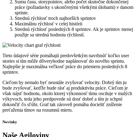
Sumu času, storypointov, alebo počet skutočne dokončenej
práce (požiadavky s ukončenými všetkými úlohami) v danom
sprinte.
Strednú rýchlosť troch najhorších sprintov
Maximálnu rýchlosť v celej histórii
Strednú rýchlosť posledných 8 sprintov. Ak je sprintov menej
použije sa stredná hodnota rýchlostí.
Tieto údajové série pomáhajú predovšetkým navrhnúť koľko user
stories si tím môže dôveryhodne naplánovať do nového sprintu.
Najlepšie je maximálna veľkosť práce do priemeru posledných 8
sprintov.
Cieľom by nemalo byť neustále zvyšovať velocity. Dobrý tím ju
bude zvyšovať, keďže bude rásť aj produktivita práce. Cieľom je
však nájsť hodnotu, okolo ktorej výkonnosť tímu osciluje v malých
výkyvoch, teda jeho predpovede sú dosť dobré a tím je schpní
dokončiť čo sľúbi. Graf tak zároveň pomáha docieliť zníženie
preťaženia tímov na rozumnú mieru.
Novinky
Naše Agiloviny