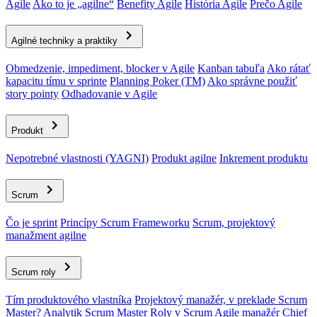
Agile
Ako to je „agilne“
Benefity Agile
História Agile
Prečo Agile
Agilné techniky a praktiky
Obmedzenie, impediment, blocker v Agile
Kanban tabuľa
Ako rátať
kapacitu tímu v sprinte
Planning Poker (TM)
Ako správne použiť
story pointy
Odhadovanie v Agile
Produkt
Nepotrebné vlastnosti (YAGNI)
Produkt agilne
Inkrement produktu
Scrum
Čo je sprint
Princípy Scrum Frameworku
Scrum, projektový
manažment agilne
Scrum roly
Tím produktového vlastníka
Projektový manažér, v preklade Scrum
Master?
Analytik
Scrum Master
Roly v Scrum
Agile manažér
Chief