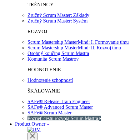
TRÉNINGY
Zručný Scrum Master: Základy
Zručný Scrum Master: Systém
ROZVOJ
Scrum Mastership MasterMind: I. Formovanie tímu
Scrum Mastership MasterMind: II. Rozvoj tímu
Osobný koučing Scrum Mastra
Komunita Scrum Mastrov
HODNOTENIE
Hodnotenie schopností
ŠKÁLOVANIE
SAFe® Release Train Engineer
SAFe® Advanced Scrum Master
SAFe® Scrum Master
Pozrieť cestu rozvoja Scrum Mastra
Product Owner